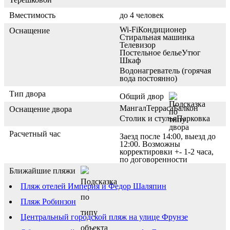
Вместимость
до 4 человек
Wi-Fi
Кондиционер
Оснащение
Стиральная машинка
Телевизор
Постельное белье
Утюг
Шкаф
Водонагреватель (горячая
вода постоянно)
Тип двора
Общий двор
Мангал
Терраса
Балкон
Оснащение двора
Столик и стулья
Парковка
Расчетный час
Заезд после 14:00, выезд до
12:00. Возможны
корректировки +- 1-2 часа,
по договоренности
Ближайшие пляжи
Пляж отелей Империя и Федор Шаляпин
Пляж Робинзон
Центральный городской пляж на улице Фрунзе