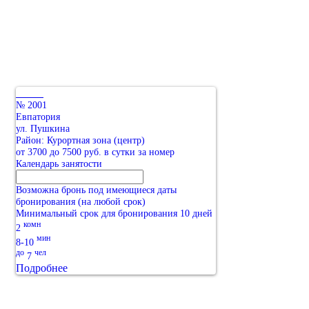
№ 2001
Евпатория
ул. Пушкина
Район: Курортная зона (центр)
от 3700 до 7500 руб. в сутки за номер
Календарь занятости
Возможна бронь под имеющиеся даты
бронирования (на любой срок)
Минимальный срок для бронирования 10 дней
комн
2
мин
8-10
до
чел
7
Подробнее