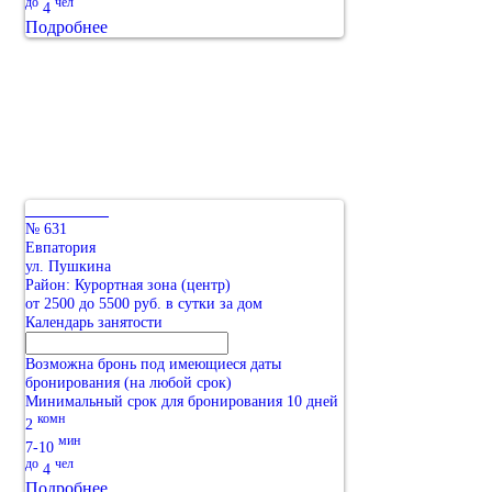
до
чел
4
Подробнее
№ 631
Евпатория
ул. Пушкина
Район: Курортная зона (центр)
от 2500 до 5500 руб. в сутки за дом
Календарь занятости
Возможна бронь под имеющиеся даты
бронирования (на любой срок)
Минимальный срок для бронирования 10 дней
комн
2
мин
7-10
до
чел
4
Подробнее