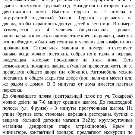
сдается посуточно круглый год. Находится на втором этаже
двухэтажного дома. Имеется терраса на 2 номера и
внутренний отдельный балкон. Терраса закрывается на
дверку, чтобы ограничить доступ детей к лестнице. В номере
размещается до 4 человек (двухспальная кровать,
односпальная кровать и одноместное кресло-кровать), имеется
вся необходимая бытовая техника и условия для комфортного
проживания. Стиральная машина в номере отсутствует,
однако вещи можно постирать, собрав их в тазик и передав
владельцам, которые проживают на этаж ниже. Есть
возможность пожарить шашлык (мангал предоставляют), но за
пределами общего двора (на обочине). Автомобиль можно
поставить в общем закрытом дворе (при наличии места) или
же рядом с домом. В 3 минутах от дома имеется платная
парковка.
До ближайшего пляжа (центральный пляж по ул. Токарева)
можно дойти за 7-8 минут средним шагом. До пешеходной
полосы (ул. Фрунзе) - 3 минуты прогулочным шагом. На
улице Фрунзе есть: столовые, кафешки, рестораны, бутики с
вещами, большой детский магазин BaZby, круглосуточные
магазины; дендропарк (парк аттракционов), Крым в
миниатюре, контактный зоопарк; предлагают экскурсии по