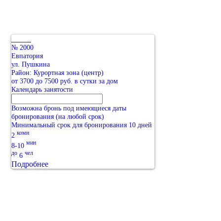
№ 2000
Евпатория
ул. Пушкина
Район: Курортная зона (центр)
от 3700 до 7500 руб. в сутки за дом
Календарь занятости
Возможна бронь под имеющиеся даты
бронирования (на любой срок)
Минимальный срок для бронирования 10 дней
комн
2
мин
8-10
до
чел
6
Подробнее