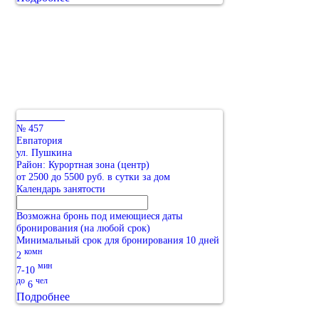
№ 457
Евпатория
ул. Пушкина
Район: Курортная зона (центр)
от 2500 до 5500 руб. в сутки за дом
Календарь занятости
Возможна бронь под имеющиеся даты
бронирования (на любой срок)
Минимальный срок для бронирования 10 дней
комн
2
мин
7-10
до
чел
6
Подробнее