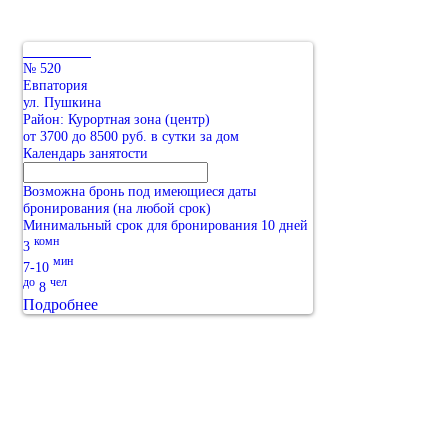
№ 520
Евпатория
ул. Пушкина
Район: Курортная зона (центр)
от 3700 до 8500 руб. в сутки за дом
Календарь занятости
Возможна бронь под имеющиеся даты
бронирования (на любой срок)
Минимальный срок для бронирования 10 дней
комн
3
мин
7-10
до
чел
8
Подробнее