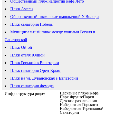
Общественный пляж напротив кафе Лето
Пляж Asteras
Общественный пляж возле шашлычной У Володи
Пляж санатория Победа
Муниципальный пляж между улицами Гоголя и
Санаторской
Пляж Ой-ой
Пляж отеля Юнион
Пляж Горький в Евпатории
Пляж санатория Орен-Крым
Пляж на ул. Дувановская в Евпатории
Пляж санатория Фемида
Песчаные пляжи
Кафе
Инфраструктура рядом
Парк Фрунзе
Парки
Детские развлечения
Набережная Горького
Набережная Терешковой
Санатории