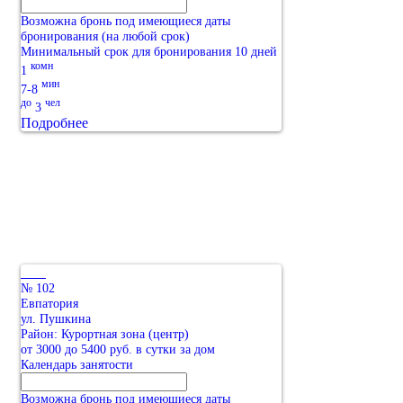
Возможна бронь под имеющиеся даты
бронирования (на любой срок)
Минимальный срок для бронирования 10 дней
комн
1
мин
7-8
до
чел
3
Подробнее
№ 102
Евпатория
ул. Пушкина
Район: Курортная зона (центр)
от 3000 до 5400 руб. в сутки за дом
Календарь занятости
Возможна бронь под имеющиеся даты