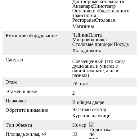
Достопримечательности
Аквапарк
Кинотеатр
Остановки общественного
транспорта
Рестораны
Столовая
Магазины
Чайник
Плита
Кухонное оборудование
Микроволновка
Столовые приборы
Посуда
Холодильник
Санузел
Совмещенный (это когда
душ/ванна и унитаз в
одной комнате, а не в
разных)
Этаж
2й этаж
Этажей в доме
2
Парковка
В общем дворе
Частный сектор
Обратите внимание
Курение на улице
Тип объекта
Номер
Площадь жилья, м²
32