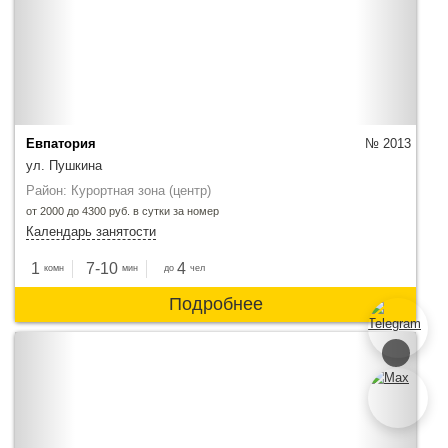
Евпатория
№ 2013
ул. Пушкина
Район: Курортная зона (центр)
от 2000 до 4300 руб. в сутки за номер
Календарь занятости
1
7-10
4
комн
мин
до
чел
Подробнее