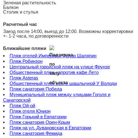
Зеленая растительность
Балкон
Столик и стулья
Расчетный час
Заезд после 14:00, выезд до 12:00. Возможны корректировки
+- 1-2 часа, по договоренности
Ближайшие пляжи
Пляж отелей Империя и Федор Шаляпин
Пляж Робинзон
Центральный городской пляж на улице Фрунзе
Общественный пляж напротив кафе Лето
Пляж Asteras
Общественный пляж возле шашлычной У Володи
Пляж санатория Победа
Муниципальный пляж между улицами Гоголя и
Санаторской
Пляж Ой-ой
Пляж отеля Юнион
Пляж Горький в Евпатории
Пляж санатория Орен-Крым
Пляж на ул. Дувановская в Евпатории
Пляж санатория Фемида