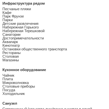
Инфраструктура рядом
Песчаные пляжи
Кафе
Парк Фрунзе
Парки
Детские развлечения
Набережная Горького
Набережная Терешковой
Санатории
Достопримечательности
Аквапарк
Кинотеатр
Остановки общественного транспорта
Рестораны
Столовая
Магазины
Кухонное оборудование
Чайник
Плита
Микроволновка
Столовые приборы
Посуда
Холодильник
Санузел
Совмещенный (это когда душ/ванна и унитаз в одной