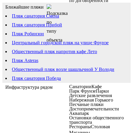
по договоренности
Ближайшие пляжи
Пляж санатория Смена
Пляж санатория Прибой
Пляж Робинзон
Центральный городской пляж на улице Фрунзе
Общественный пляж напротив кафе Лето
Пляж Asteras
Общественный пляж возле шашлычной У Володи
Пляж санатория Победа
Санатории
Кафе
Инфраструктура рядом
Парк Фрунзе
Парки
Детские развлечения
Набережная Горького
Песчаные пляжи
Достопримечательности
Аквапарк
Остановки общественного
транспорта
Рестораны
Столовая
Магазины