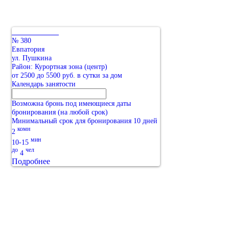
№ 380
Евпатория
ул. Пушкина
Район: Курортная зона (центр)
от 2500 до 5500 руб. в сутки за дом
Календарь занятости
Возможна бронь под имеющиеся даты
бронирования (на любой срок)
Минимальный срок для бронирования 10 дней
комн
2
мин
10-15
до
чел
4
Подробнее