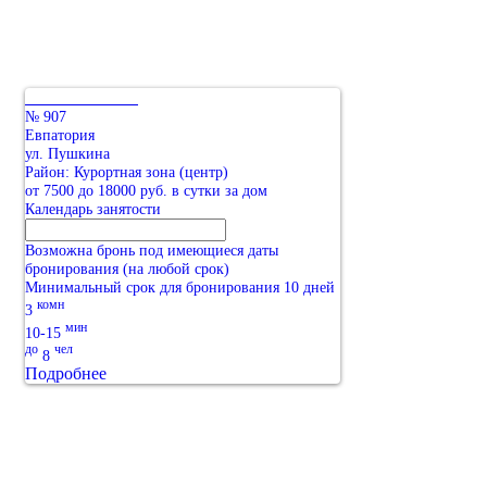
№ 907
Евпатория
ул. Пушкина
Район: Курортная зона (центр)
от 7500 до 18000 руб. в сутки за дом
Календарь занятости
Возможна бронь под имеющиеся даты
бронирования (на любой срок)
Минимальный срок для бронирования 10 дней
комн
3
мин
10-15
до
чел
8
Подробнее