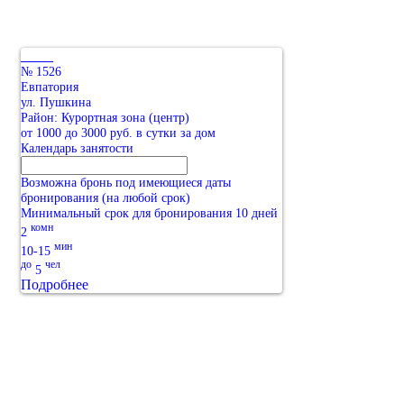
№ 1526
Евпатория
ул. Пушкина
Район: Курортная зона (центр)
от 1000 до 3000 руб. в сутки за дом
Календарь занятости
Возможна бронь под имеющиеся даты
бронирования (на любой срок)
Минимальный срок для бронирования 10 дней
комн
2
мин
10-15
до
чел
5
Подробнее