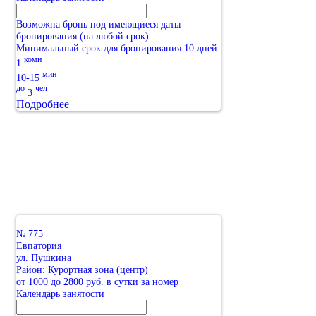
Возможна бронь под имеющиеся даты
бронирования (на любой срок)
Минимальный срок для бронирования 10 дней
комн
1
мин
10-15
до
чел
3
Подробнее
№ 775
Евпатория
ул. Пушкина
Район: Курортная зона (центр)
от 1000 до 2800 руб. в сутки за номер
Календарь занятости