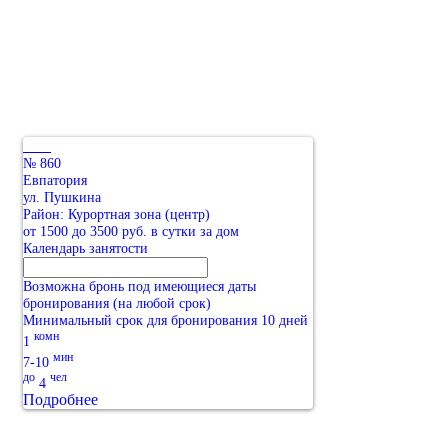
№ 860
Евпатория
ул. Пушкина
Район: Курортная зона (центр)
от 1500 до 3500 руб. в сутки за дом
Календарь занятости
Возможна бронь под имеющиеся даты
бронирования (на любой срок)
Минимальный срок для бронирования 10 дней
комн
1
мин
7-10
до
чел
4
Подробнее