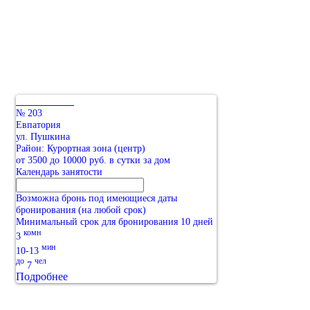
№ 203
Евпатория
ул. Пушкина
Район: Курортная зона (центр)
от 3500 до 10000 руб. в сутки за дом
Календарь занятости
Возможна бронь под имеющиеся даты
бронирования (на любой срок)
Минимальный срок для бронирования 10 дней
комн
3
мин
10-13
до
чел
7
Подробнее