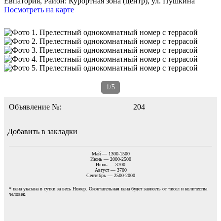
Евпатория,
Район: Курортная зона (центр), ул. Пушкина
Посмотреть на карте
1/5
Объявление №:
204
Добавить в закладки
Май — 1300-1500
Июнь — 2000-2500
Июль — 3700
Август — 3700
Сентябрь — 2500-2000
* цена указана в сутки за весь Номер. Окончательная цена будет зависеть от чисел и количества
человек.