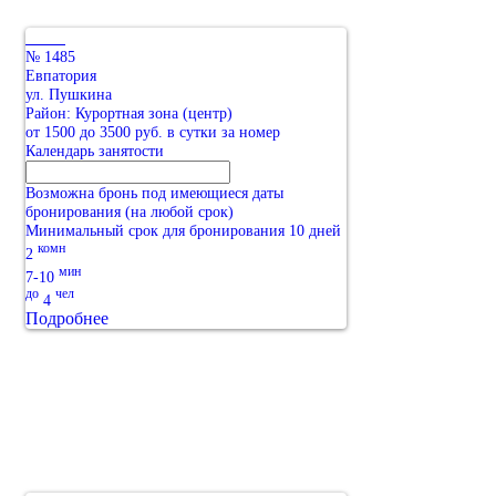
№ 1485
Евпатория
ул. Пушкина
Район: Курортная зона (центр)
от 1500 до 3500 руб. в сутки за номер
Календарь занятости
Возможна бронь под имеющиеся даты
бронирования (на любой срок)
Минимальный срок для бронирования 10 дней
комн
2
мин
7-10
до
чел
4
Подробнее