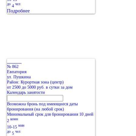
до
чел
4
Подробнее
№ 862
Евпатория
ул. Пушкина
Район: Курортная зона (центр)
от 2500 до 5000 руб. в сутки за дом
Календарь занятости
Возможна бронь под имеющиеся даты
бронирования (на любой срок)
Минимальный срок для бронирования 10 дней
комн
2
мин
10-15
до
чел
5