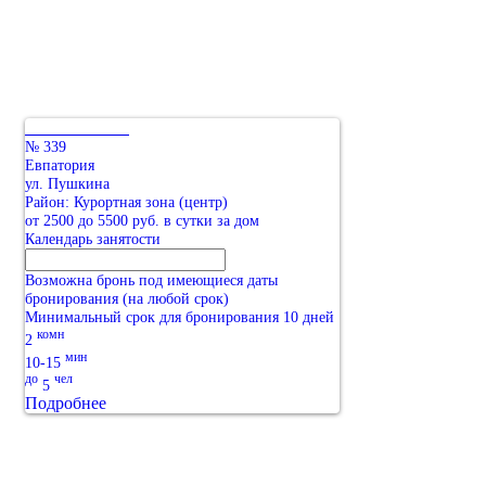
№ 339
Евпатория
ул. Пушкина
Район: Курортная зона (центр)
от 2500 до 5500 руб. в сутки за дом
Календарь занятости
Возможна бронь под имеющиеся даты
бронирования (на любой срок)
Минимальный срок для бронирования 10 дней
комн
2
мин
10-15
до
чел
5
Подробнее