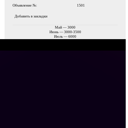
Объявление №:
1501
Добавить в закладки
Май — 3000
Июнь — 3000-3500
Июль — 6000
Август — 6000
Сентябрь — 4500-4000
* цена указана в сутки за весь Номер. Окончательная цена будет зависеть от чисел и
количества человек.
Посмотреть контакты