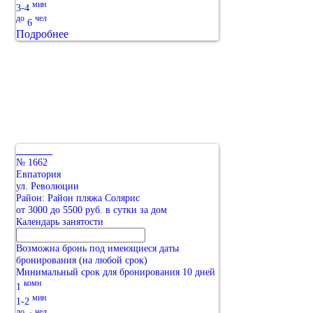
мин
3-4
до
чел
6
Подробнее
№ 1662
Евпатория
ул. Революции
Район: Район пляжа Солярис
от 3000 до 5500 руб. в сутки за дом
Календарь занятости
Возможна бронь под имеющиеся даты
бронирования (на любой срок)
Минимальный срок для бронирования 10 дней
комн
1
мин
1-2
до
чел