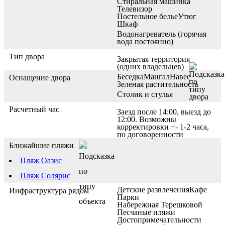
Стиральная машинка
Телевизор
Постельное белье
Утюг
Шкаф
Водонагреватель (горячая
вода постоянно)
Тип двора
Закрытая территория
(одних владельцев)
Беседка
Мангал
Навес
Оснащение двора
Зеленая растительность
Столик и стулья
Расчетный час
Заезд после 14:00, выезд до
12:00. Возможны
корректировки +- 1-2 часа,
по договоренности
Ближайшие пляжи
Пляж Оазис
Пляж Солярис
Детские развлечения
Кафе
Инфраструктура рядом
Парки
Набережная Терешковой
Песчаные пляжи
Достопримечательности