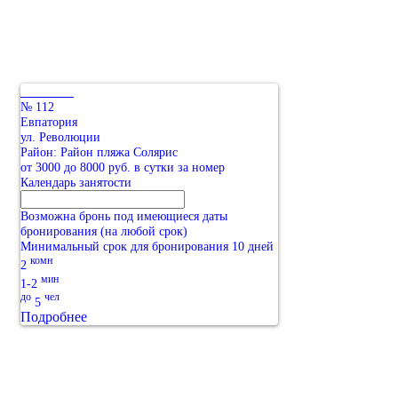
№ 112
Евпатория
ул. Революции
Район: Район пляжа Солярис
от 3000 до 8000 руб. в сутки за номер
Календарь занятости
Возможна бронь под имеющиеся даты
бронирования (на любой срок)
Минимальный срок для бронирования 10 дней
комн
2
мин
1-2
до
чел
5
Подробнее