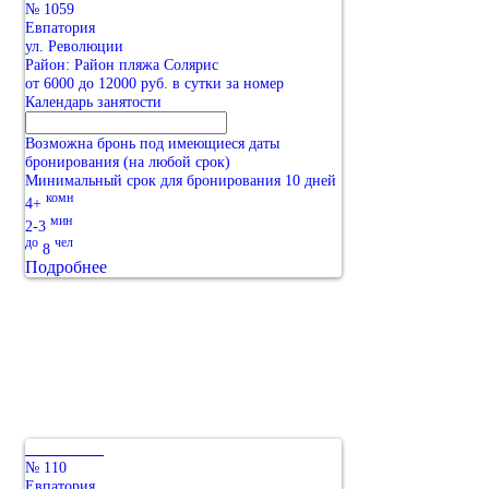
№ 1059
Евпатория
ул. Революции
Район: Район пляжа Солярис
от 6000 до 12000 руб. в сутки за номер
Календарь занятости
Возможна бронь под имеющиеся даты
бронирования (на любой срок)
Минимальный срок для бронирования 10 дней
комн
4+
мин
2-3
до
чел
8
Подробнее
№ 110
Евпатория