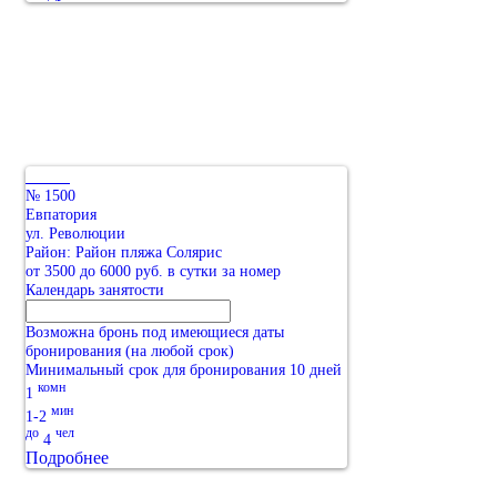
№ 1500
Евпатория
ул. Революции
Район: Район пляжа Солярис
от 3500 до 6000 руб. в сутки за номер
Календарь занятости
Возможна бронь под имеющиеся даты
бронирования (на любой срок)
Минимальный срок для бронирования 10 дней
комн
1
мин
1-2
до
чел
4
Подробнее