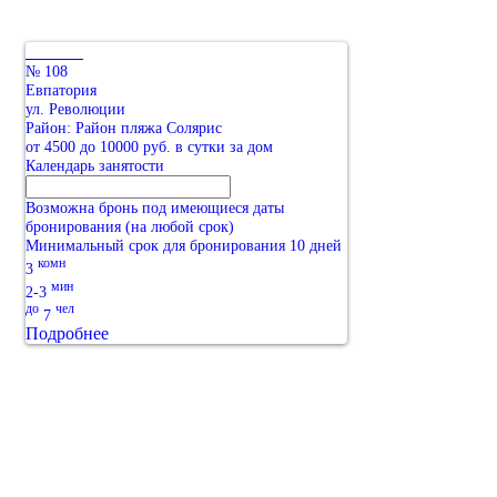
№ 108
Евпатория
ул. Революции
Район: Район пляжа Солярис
от 4500 до 10000 руб. в сутки за дом
Календарь занятости
Возможна бронь под имеющиеся даты
бронирования (на любой срок)
Минимальный срок для бронирования 10 дней
комн
3
мин
2-3
до
чел
7
Подробнее