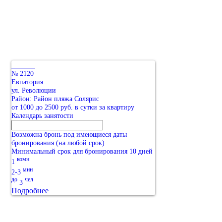
№ 2120
Евпатория
ул. Революции
Район: Район пляжа Солярис
от 1000 до 2500 руб. в сутки за квартиру
Календарь занятости
Возможна бронь под имеющиеся даты
бронирования (на любой срок)
Минимальный срок для бронирования 10 дней
комн
1
мин
2-3
до
чел
3
Подробнее