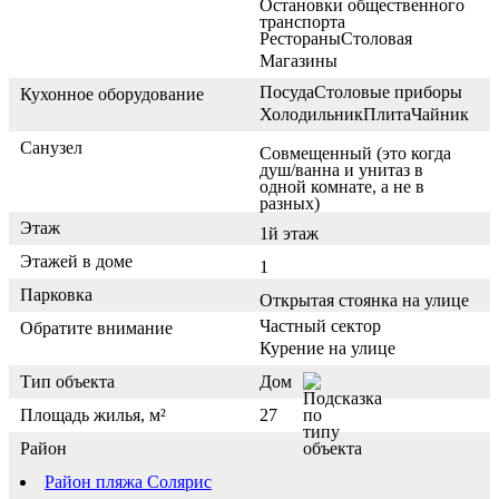
Остановки общественного
транспорта
Рестораны
Столовая
Магазины
Посуда
Столовые приборы
Кухонное оборудование
Холодильник
Плита
Чайник
Санузел
Совмещенный (это когда
душ/ванна и унитаз в
одной комнате, а не в
разных)
Этаж
1й этаж
Этажей в доме
1
Парковка
Открытая стоянка на улице
Частный сектор
Обратите внимание
Курение на улице
Тип объекта
Дом
Площадь жилья, м²
27
Район
Район пляжа Солярис