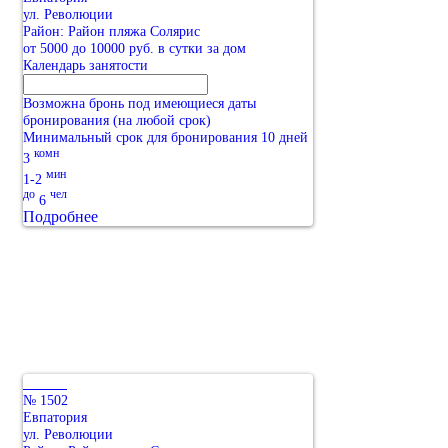
ул. Революции
Район: Район пляжа Солярис
от 5000 до 10000 руб. в сутки за дом
Календарь занятости
Возможна бронь под имеющиеся даты
бронирования (на любой срок)
Минимальный срок для бронирования 10 дней
комн
3
мин
1-2
до
чел
6
Подробнее
№ 1502
Евпатория
ул. Революции