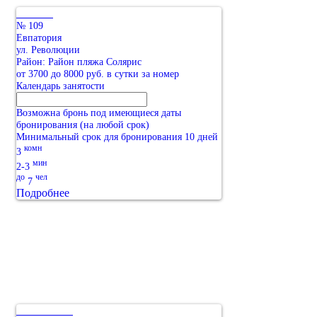
№ 109
Евпатория
ул. Революции
Район: Район пляжа Солярис
от 3700 до 8000 руб. в сутки за номер
Календарь занятости
Возможна бронь под имеющиеся даты
бронирования (на любой срок)
Минимальный срок для бронирования 10 дней
комн
3
мин
2-3
до
чел
7
Подробнее