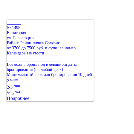
№ 1498
Евпатория
ул. Революции
Район: Район пляжа Солярис
от 3700 до 7500 руб. в сутки за номер
Календарь занятости
Возможна бронь под имеющиеся даты
бронирования (на любой срок)
Минимальный срок для бронирования 10 дней
комн
2
мин
2-3
до
чел
5
Подробнее