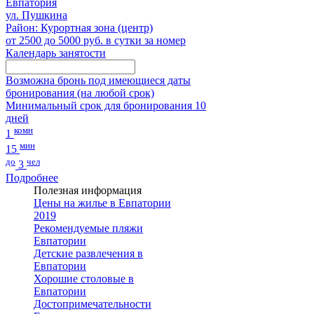
Евпатория
ул. Пушкина
Район: Курортная зона (центр)
от 2500 до 5000 руб. в сутки за номер
Календарь занятости
Возможна бронь под имеющиеся даты
бронирования (на любой срок)
Минимальный срок для бронирования 10
дней
комн
1
мин
15
до
чел
3
Подробнее
Полезная информация
Цены на жилье в Евпатории
2019
Рекомендуемые пляжи
Евпатории
Детские развлечения в
Евпатории
Хорошие столовые в
Евпатории
Достопримечательности