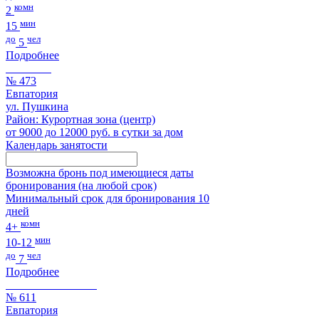
комн
2
мин
15
до
чел
5
Подробнее
№ 473
Евпатория
ул. Пушкина
Район: Курортная зона (центр)
от 9000 до 12000 руб. в сутки за дом
Календарь занятости
Возможна бронь под имеющиеся даты
бронирования (на любой срок)
Минимальный срок для бронирования 10
дней
комн
4+
мин
10-12
до
чел
7
Подробнее
№ 611
Евпатория