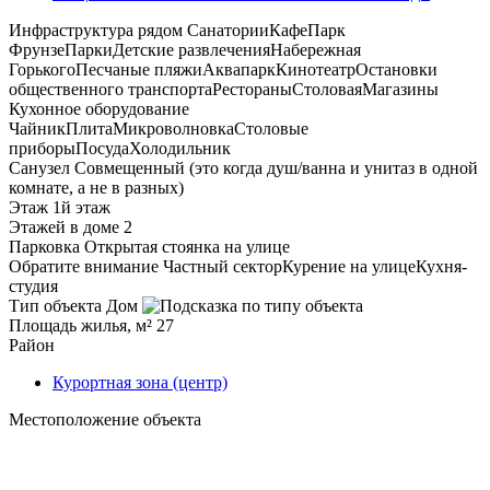
Инфраструктура рядом
Санатории
Кафе
Парк
Фрунзе
Парки
Детские развлечения
Набережная
Горького
Песчаные пляжи
Аквапарк
Кинотеатр
Остановки
общественного транспорта
Рестораны
Столовая
Магазины
Кухонное оборудование
Чайник
Плита
Микроволновка
Столовые
приборы
Посуда
Холодильник
Санузел
Совмещенный (это когда душ/ванна и унитаз в одной
комнате, а не в разных)
Этаж
1й этаж
Этажей в доме
2
Парковка
Открытая стоянка на улице
Обратите внимание
Частный сектор
Курение на улице
Кухня-
студия
Тип объекта
Дом
Площадь жилья, м²
27
Район
Курортная зона (центр)
Местоположение объекта