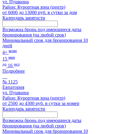
ул. Пушкина
Район: Курортная зона (центр)
от 6000 до 13000 руб. в сутки за дом
Календарь занятости
Возможна бронь под имеющиеся даты
бронирования (на любой срок)
Минимальный срок для бронирования 10
дней
комн
4+
мин
15
до
чел
16
Подробнее
№ 1125
Евпатория
ул. Пушкина
Район: Курортная зона (центр)
от 2500 до 4300 руб. в сутки за номер
Календарь занятости
Возможна бронь под имеющиеся даты
бронирования (на любой срок)
Минимальный срок для бронирования 10