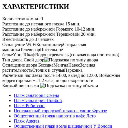
ХАРАКТЕРИСТИКИ
Количество комнат
1
Расстояние до песчаного пляжа
15 мин.
Расстояние до набережной Горького
10-12 мин.
Расстояние до набережной Терешковой
20 мин.
Вместимость
до 3 человек
Оснащение
Wi-Fi
Кондиционер
Стиральная
машинка
Телевизор
Постельное
белье
Утюг
Шкаф
Водонагреватель (горячая вода постоянно)
Тип двора
Свой двор
Оснащение двора
Беседка
Мангал
Навес
Зеленая
растительность
Столик и стулья
Парковка
Расчетный час
Заезд после 14:00, выезд до 12:00. Возможны
корректировки +- 1-2 часа, по договоренности
Ближайшие пляжи
Пляж санатория Смена
Пляж санатория Прибой
Пляж Робинзон
Центральный городской пляж на улице Фрунзе
Общественный пляж напротив кафе Лето
Пляж Asteras
Общественный пляж возле шашлычной У Володи