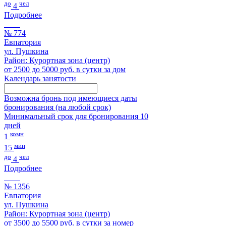
до
чел
4
Подробнее
№ 774
Евпатория
ул. Пушкина
Район: Курортная зона (центр)
от 2500 до 5000 руб. в сутки за дом
Календарь занятости
Возможна бронь под имеющиеся даты
бронирования (на любой срок)
Минимальный срок для бронирования 10
дней
комн
1
мин
15
до
чел
4
Подробнее
№ 1356
Евпатория
ул. Пушкина
Район: Курортная зона (центр)
от 3500 до 5500 руб. в сутки за номер