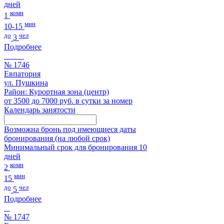
дней
комн
1
мин
10-15
до
чел
3
Подробнее
№ 1746
Евпатория
ул. Пушкина
Район: Курортная зона (центр)
от 3500 до 7000 руб. в сутки за номер
Календарь занятости
Возможна бронь под имеющиеся даты
бронирования (на любой срок)
Минимальный срок для бронирования 10
дней
комн
2
мин
15
до
чел
5
Подробнее
№ 1747