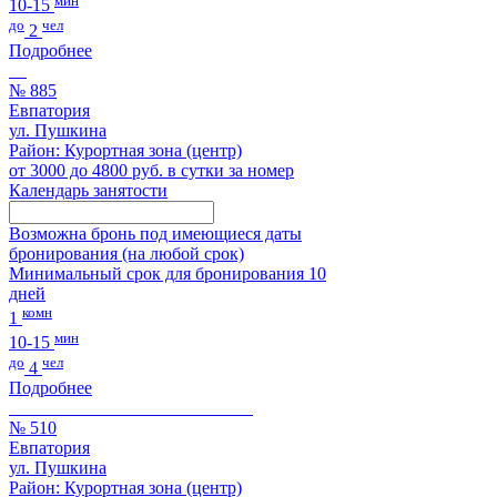
10-15
до
чел
2
Подробнее
№ 885
Евпатория
ул. Пушкина
Район: Курортная зона (центр)
от 3000 до 4800 руб. в сутки за номер
Календарь занятости
Возможна бронь под имеющиеся даты
бронирования (на любой срок)
Минимальный срок для бронирования 10
дней
комн
1
мин
10-15
до
чел
4
Подробнее
№ 510
Евпатория
ул. Пушкина
Район: Курортная зона (центр)