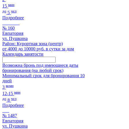
мин
15
до
чел
5
Подробнее
№ 160
Евпатория
ул. Пушкина
Район: Курортная зона (центр)
от 4000 до 10000 руб. в сутки за дом
Календарь занятости
Возможна бронь под имеющиеся даты
бронирования (на любой срок)
Минимальный срок для бронирования 10
дней
комн
3
мин
12-15
до
чел
8
Подробнее
№ 1487
Евпатория
ул. Пушкина