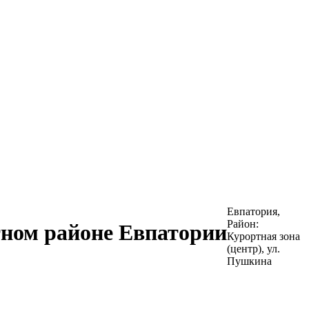
Евпатория,
Район:
тном районе Евпатории
Курортная зона
(центр), ул.
Пушкина