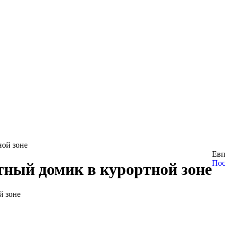
ной зоне
Евп
Пос
ный домик в курортной зоне