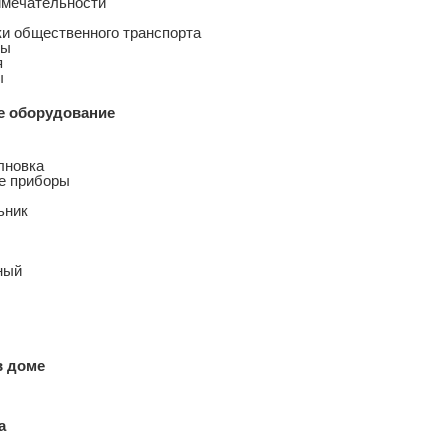
имечательности
и общественного транспорта
ны
я
ы
е оборудование
лновка
е приборы
ьник
ный
в доме
а