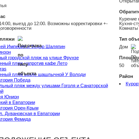
Открытая
лья
Обратит
ас
Курение 
14:00, выезд до 12:00. Возможны корректировки +-
Кухня-ст
договоренности
Комнаты
пляжи
Тип объ
лей Империя и Федор Шаляпин
Дом
инзон
ый городской пляж на улице Фрунзе
Площадь
ный пляж напротив кафе Лето
50
ras
нный пляж возле шашлычной У Володи
Район
атория Победа
Курор
ьный пляж между улицами Гоголя и Санаторской
ой
ля Юнион
кий в Евпатории
атория Орен-Крым
л. Дувановская в Евпатории
атория Фемида