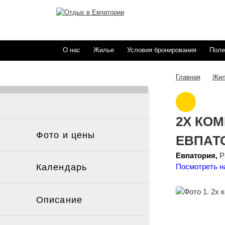
О нас
Жилье
Условия бронирования
Поле
Жил
Главная
2Х КО
Фото и цены
ЕВПАТ
Евпатория,
Ра
Календарь
Посмотреть н
Описание