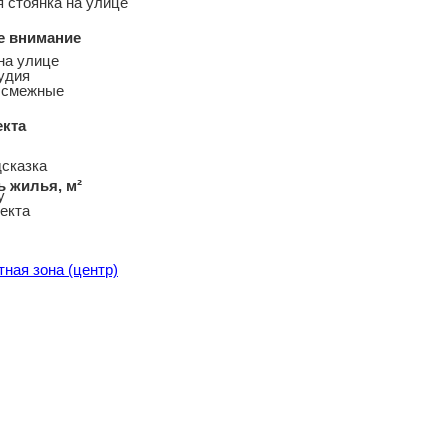
 стоянка на улице
е внимание
на улице
удия
 смежные
екта
 жилья, м²
тная зона (центр)