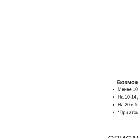
Возмож
Менее 10
На 10-14
На 20 и 
*При этом