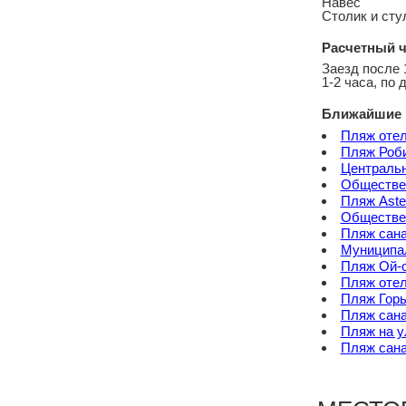
Навес
Столик и сту
Расчетный ч
Заезд после 
1-2 часа, по 
Ближайшие 
Пляж оте
Пляж Роб
Центральн
Обществен
Пляж Aste
Обществе
Пляж сан
Муниципал
Пляж Ой-
Пляж оте
Пляж Горь
Пляж сан
Пляж на у
Пляж сан