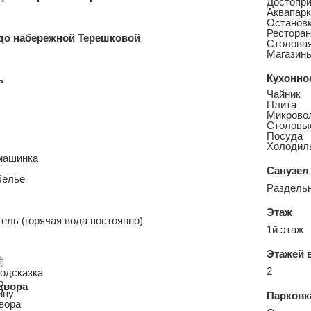
Достопр
Аквапарк
Остановк
Рестора
до набережной Терешковой
Столова
Магазин
Кухонно
ь
Чайник
Плита
Микрово
Столовы
Посуда
Холодил
машинка
Санузел
белье
Раздель
Этаж
ель (горячая вода постоянно)
1й этаж
Этажей 
2
двора
Парковк