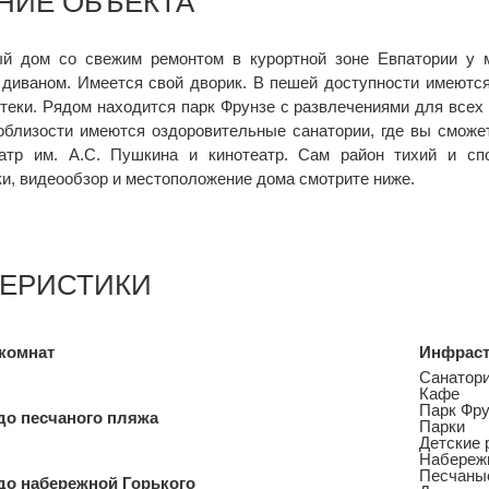
НИЕ ОБЪЕКТА
й дом со свежим ремонтом в курортной зоне Евпатории у м
диваном. Имеется свой дворик. В пешей доступности имеются
птеки. Рядом находится парк Фрунзе с развлечениями для всех
облизости имеются оздоровительные санатории, где вы сможет
атр им. А.С. Пушкина и кинотеатр. Сам район тихий и сп
ки, видеообзор и местоположение дома смотрите ниже.
ТЕРИСТИКИ
комнат
Инфраст
Санатор
Кафе
Парк Фру
до песчаного пляжа
Парки
Детские 
Набережн
Песчаны
до набережной Горького