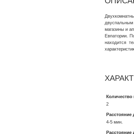
ОПИСА
Двухкомнатны
двуспальным 
магазины и а
Евпатории. П
находится те
характеристи
ХАРАК
Количество 
2
Расстояние 
4-5 мин.
Расстояние 