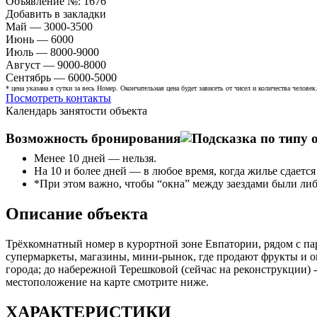
Объявление №:
1676
Добавить в закладки
Май — 3000-3500
Июнь — 6000
Июль — 8000-9000
Август — 9000-8000
Сентябрь — 6000-5000
* цена указана в сутки за весь Номер. Окончательная цена будет зависеть от чисел и количества человек
Посмотреть контакты
Календарь занятости объекта
Возможность бронирования
Менее 10 дней — нельзя.
На 10 и более дней — в любое время, когда жилье сдается
*При этом важно, чтобы “окна” между заездами были либо 
Описание объекта
Трёхкомнатный номер в курортной зоне Евпатории, рядом с па
супермаркеты, магазины, мини-рынок, где продают фрукты и ов
города; до набережной Терешковой (сейчас на реконструкции)
местоположение на карте смотрите ниже.
ХАРАКТЕРИСТИКИ