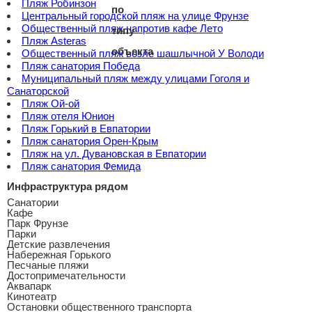
Пляж Робинзон
Центральный городской пляж на улице Фрунзе
Общественный пляж напротив кафе Лето
Пляж Asteras
Общественный пляж возле шашлычной У Володи
Пляж санатория Победа
Муниципальный пляж между улицами Гоголя и
Санаторской
Пляж Ой-ой
Пляж отеля Юнион
Пляж Горький в Евпатории
Пляж санатория Орен-Крым
Пляж на ул. Дувановская в Евпатории
Пляж санатория Фемида
Инфраструктура рядом
Санатории
Кафе
Парк Фрунзе
Парки
Детские развлечения
Набережная Горького
Песчаные пляжи
Достопримечательности
Аквапарк
Кинотеатр
Остановки общественного транспорта