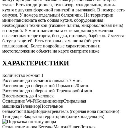
этаже. Есть кондиционер, телевизор, холодильник, мини-
кухня с двухконфорочной плиткой и вытяжкой. В номере есть
санузел. У номера отдельный балкончик. На территории
мини-пансионата есть общая кухня, оборудованная
необходимой техникой (газовые плиты, микроволновая печь)
и посудой. У мини-пансионата есть закрытая ухоженная
озелененная территория, беседка, столовая, барбекю. Имеется
батут для детей. Есть стиральная машина (общего
пользования). Более подробные характеристики и
местоположение объекта на карте смотрите ниже.
ХАРАКТЕРИСТИКИ
Количество комнат
1
Расстояние до песчаного пляжа
5-7 мин.
Расстояние до набережной Горького
20 мин.
Расстояние до набережной Терешковой
4 мин.
Вместимость
до 4 человек
Оснащение
Wi-Fi
Кондиционер
Стиральная
машинка
Телевизор
Постельное
белье
Утюг
Шкаф
Водонагреватель (горячая вода постоянно)
Тип двора
Закрытая территория (одних владельцев)
Оснащение двора
Беседка
Мангал
Навес
Детская