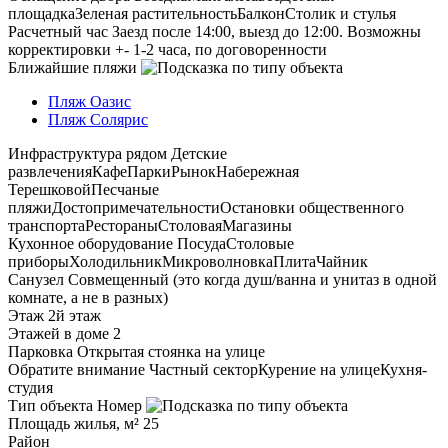
площадка
Зеленая растительность
Балкон
Столик и стулья
Расчетный час
Заезд после 14:00, выезд до 12:00. Возможны
корректировки +- 1-2 часа, по договоренности
Ближайшие пляжи
Пляж Оазис
Пляж Солярис
Инфраструктура рядом
Детские
развлечения
Кафе
Парки
Рынок
Набережная
Терешковой
Песчаные
пляжи
Достопримечательности
Остановки общественного
транспорта
Рестораны
Столовая
Магазины
Кухонное оборудование
Посуда
Столовые
приборы
Холодильник
Микроволновка
Плита
Чайник
Санузел
Совмещенный (это когда душ/ванна и унитаз в одной
комнате, а не в разных)
Этаж
2й этаж
Этажей в доме
2
Парковка
Открытая стоянка на улице
Обратите внимание
Частный сектор
Курение на улице
Кухня-
студия
Тип объекта
Номер
Площадь жилья, м²
25
Район