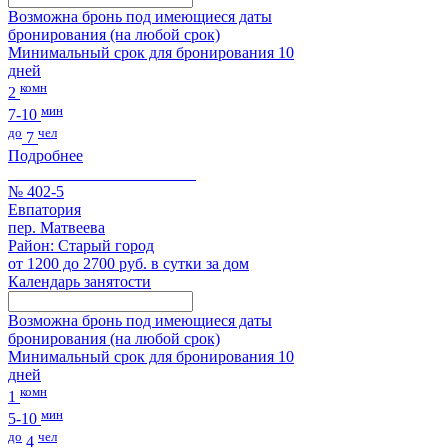
Возможна бронь под имеющиеся даты
бронирования (на любой срок)
Минимальный срок для бронирования 10
дней
комн
2
мин
7-10
до
чел
7
Подробнее
№ 402-5
Евпатория
пер. Матвеева
Район: Старый город
от 1200 до 2700 руб. в сутки за дом
Календарь занятости
Возможна бронь под имеющиеся даты
бронирования (на любой срок)
Минимальный срок для бронирования 10
дней
комн
1
мин
5-10
до
чел
4