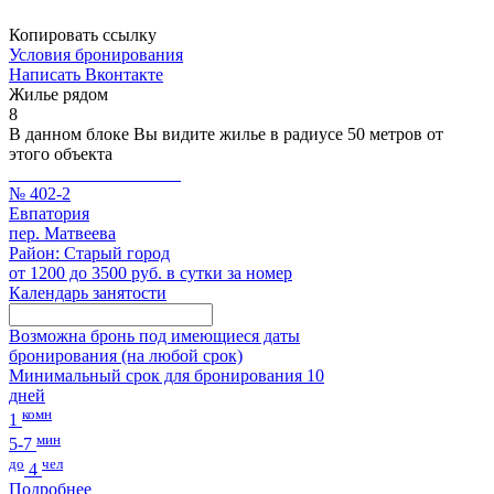
Копировать ссылку
Условия бронирования
Написать Вконтакте
Жилье рядом
8
В данном блоке Вы видите жилье в радиусе 50 метров от
этого объекта
№ 402-2
Евпатория
пер. Матвеева
Район: Старый город
от 1200 до 3500 руб. в сутки за номер
Календарь занятости
Возможна бронь под имеющиеся даты
бронирования (на любой срок)
Минимальный срок для бронирования 10
дней
комн
1
мин
5-7
до
чел
4
Подробнее