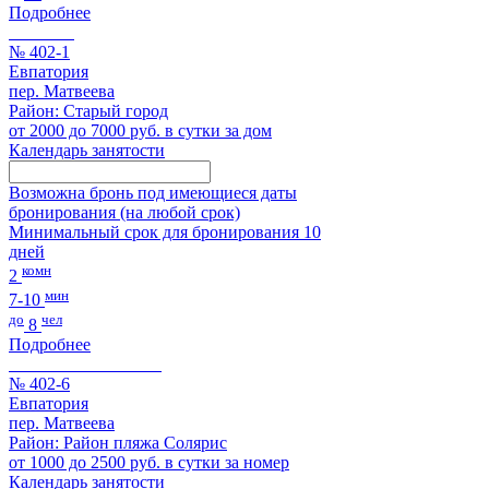
Подробнее
№ 402-1
Евпатория
пер. Матвеева
Район: Старый город
от 2000 до 7000 руб. в сутки за дом
Календарь занятости
Возможна бронь под имеющиеся даты
бронирования (на любой срок)
Минимальный срок для бронирования 10
дней
комн
2
мин
7-10
до
чел
8
Подробнее
№ 402-6
Евпатория
пер. Матвеева
Район: Район пляжа Солярис
от 1000 до 2500 руб. в сутки за номер
Календарь занятости