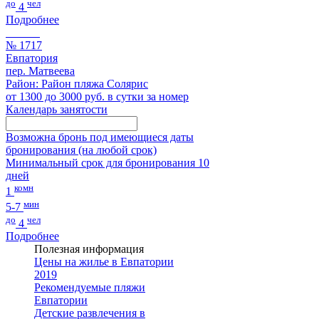
до
чел
4
Подробнее
№ 1717
Евпатория
пер. Матвеева
Район: Район пляжа Солярис
от 1300 до 3000 руб. в сутки за номер
Календарь занятости
Возможна бронь под имеющиеся даты
бронирования (на любой срок)
Минимальный срок для бронирования 10
дней
комн
1
мин
5-7
до
чел
4
Подробнее
Полезная информация
Цены на жилье в Евпатории
2019
Рекомендуемые пляжи
Евпатории
Детские развлечения в