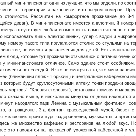
 Данный мини-пансионат один из лучших, что мы видели, по соо
ачиная от территории и заканчивая интерьером номеров. Пре
о стоимости. Рассчитан на комфортное проживание до 3-4 
ийся диван). В мини-пансионате имеется аналогичный номер н
 номера отсутствует любая возможность самостоятельного при
но использовать лишь электрочайник, кулер с водой и микров
ому номеру такого типа прилагаются столик со стульями на те
личестве, но имеются развлечения для детей. Есть мангальная
ем люди, которые тут проживали отзывались о питании очень х
 у мини-пансионата отличное. Само здание стоит особняком,
актически нет соседей. И это не смотря на то, что мини-пансио
ей (ближайший пляж - "Горький") и центральной набережной им. 
 из которых будут круглосуточными, аптеку, точки продажи ово
овь-морковь", "Клевая столовая"), остановки трамвая и маршр
ыло сказано выше, в нескольких минутах от дома находится и 
 минут находятся: парк Ленина с музыкальным фонтаном, сов
атр, аттракционы, 3-д фонтан, краеведческий музей, бювет 
ля желающих пройти курс оздоровления; музыканты и артисты
десь же множество кафешек и ресторанов на любой вкус. Но
все это находится на прекрасной ухоженной набережной и ул.