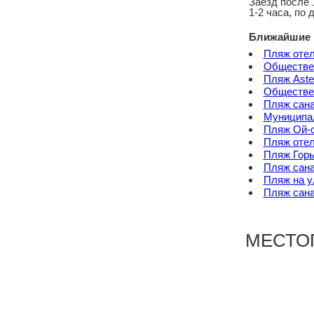
Заезд после 
1-2 часа, по 
Ближайшие 
Пляж оте
Обществен
Пляж Aste
Обществе
Пляж сан
Муниципал
Пляж Ой-
Пляж оте
Пляж Горь
Пляж сан
Пляж на у
Пляж сан
МЕСТО