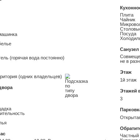
Кухонно
Плита
Чайник
Микрово
Столовы
Посуда
машинка
Холодил
белье
Санузел
Совмещен
ель (горячая вода постоянно)
не в раз
Этаж
ритория (одних владельцев)
1й этаж
двора
Этажей 
3
щадка
Парковк
тительность
Открытая
лья
Обратит
ас
Частный 