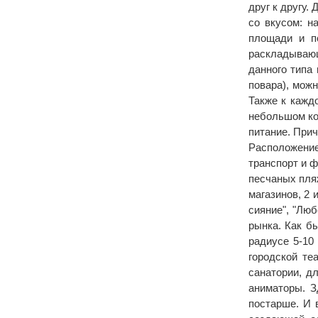
друг к другу.
со вкусом: н
площади и п
раскладывающ
данного типа
повара), мож
Также к кажд
небольшом ко
питание. Прич
Расположение
транспорт и ф
песчаных пляж
магазинов, 2
сияние", "Люб
рынка. Как б
радиусе 5-10
городской те
санатории, д
аниматоры. З
постарше. И 