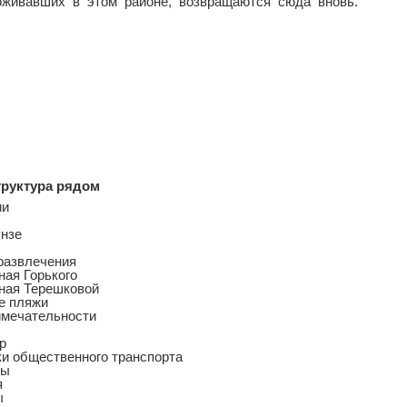
живавших в этом районе, возвращаются сюда вновь.
руктура рядом
ии
нзе
развлечения
ая Горького
ная Терешковой
е пляжи
имечательности
р
и общественного транспорта
ны
я
ы