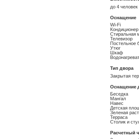
до 4 человек
Оснащение
Wi-Fi
Кондиционер
Стиральная 
Телевизор
Постельное 
Утюг
Шкаф
Водонагреват
Тип двора
Закрытая тер
Оснащение 
Беседка
Мангал
Навес
Детская пло
Зеленая рас
Терраса
Столик и сту
Расчетный ч