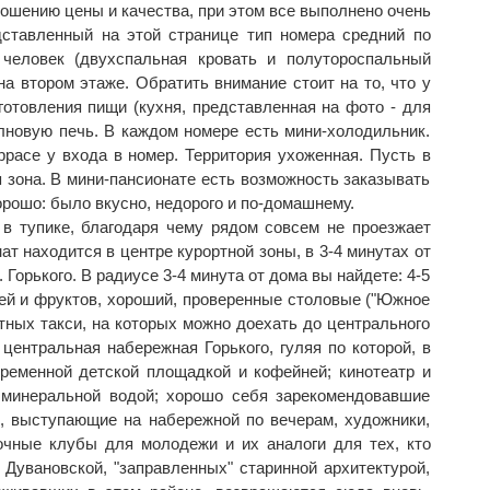
тношению цены и качества, при этом все выполнено очень
дставленный на этой странице тип номера средний по
человек (двухспальная кровать и полутороспальный
а втором этаже. Обратить внимание стоит на то, что у
готовления пищи (кухня, представленная на фото - для
олновую печь. В каждом номере есть мини-холодильник.
ррасе у входа в номер. Территория ухоженная. Пусть в
 зона. В мини-пансионате есть возможность заказывать
орошо: было вкусно, недорого и по-домашнему.
 в тупике, благодаря чему рядом совсем не проезжает
нат находится в центре курортной зоны, в 3-4 минутах от
Горького. В радиусе 3-4 минута от дома вы найдете: 4-5
щей и фруктов, хороший, проверенные столовые ("Южное
утных такси, на которых можно доехать до центрального
центральная набережная Горького, гуляя по которой, в
ременной детской площадкой и кофейней; кинотеатр и
с минеральной водой; хорошо себя зарекомендовавшие
, выступающие на набережной по вечерам, художники,
чные клубы для молодежи и их аналоги для тех, кто
 Дувановской, "заправленных" старинной архитектурой,