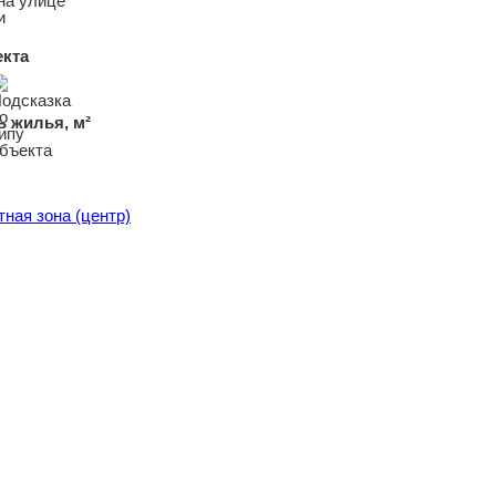
на улице
и
екта
 жилья, м²
тная зона (центр)