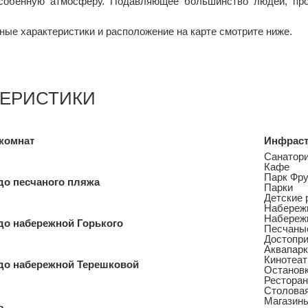
собенную атмосферу. Подавляющее большинство людей, про
ные характеристики и расположение на карте смотрите ниже.
ТЕРИСТИКИ
комнат
Инфраст
Санатор
Кафе
Парк Фру
до песчаного пляжа
Парки
Детские 
Набережн
Набереж
до набережной Горького
Песчаны
Достопр
Аквапарк
Кинотеат
до набережной Терешковой
Остановк
Рестора
Столова
Магазин
ь