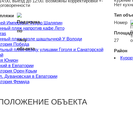
Курение 
14:00, выезд до 12:00. Возможны корректировки +-
Нет кухн
договоренности
Тип объ
пляжи
Номер
лей Империя и Федор Шаляпин
ный пляж напротив кафе Лето
Площадь
ras
нный пляж возле шашлычной У Володи
27
атория Победа
ьный пляж между улицами Гоголя и Санаторской
Район
ой
Курор
ля Юнион
кий в Евпатории
атория Орен-Крым
л. Дувановская в Евпатории
атория Фемида
ПОЛОЖЕНИЕ ОБЪЕКТА