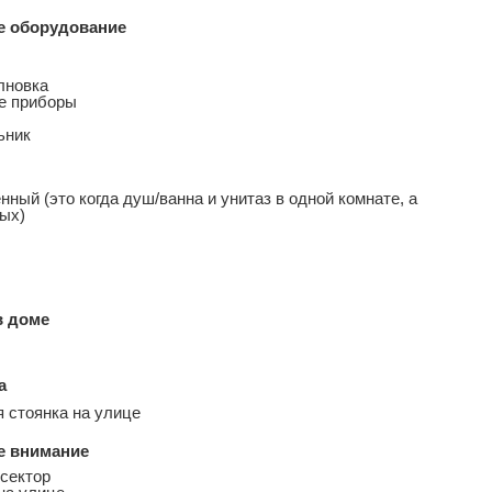
е оборудование
лновка
е приборы
ьник
ный (это когда душ/ванна и унитаз в одной комнате, а
ных)
в доме
а
 стоянка на улице
е внимание
сектор