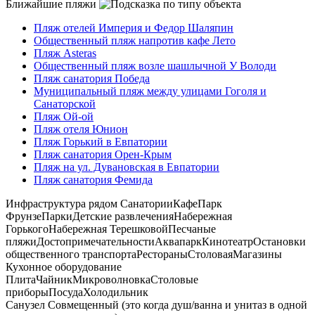
Ближайшие пляжи
Пляж отелей Империя и Федор Шаляпин
Общественный пляж напротив кафе Лето
Пляж Asteras
Общественный пляж возле шашлычной У Володи
Пляж санатория Победа
Муниципальный пляж между улицами Гоголя и
Санаторской
Пляж Ой-ой
Пляж отеля Юнион
Пляж Горький в Евпатории
Пляж санатория Орен-Крым
Пляж на ул. Дувановская в Евпатории
Пляж санатория Фемида
Инфраструктура рядом
Санатории
Кафе
Парк
Фрунзе
Парки
Детские развлечения
Набережная
Горького
Набережная Терешковой
Песчаные
пляжи
Достопримечательности
Аквапарк
Кинотеатр
Остановки
общественного транспорта
Рестораны
Столовая
Магазины
Кухонное оборудование
Плита
Чайник
Микроволновка
Столовые
приборы
Посуда
Холодильник
Санузел
Совмещенный (это когда душ/ванна и унитаз в одной