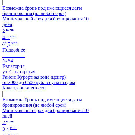
Возможна бронь под имеющиеся даты
бронирования (на любой срок)
Минимальный срок для бронирования 10
дней
комн
2
мин
4-5
до
чел
5
Подробнее
№ 54
Евпатория
ул. Санаторская
Район: Курортная зона (центр)
от 3000 до 6500 руб. в сутки за дом
Календарь занятости
Возможна бронь под имеющиеся даты
бронирования (на любой срок)
Минимальный срок для бронирования 10
дней
комн
2
мин
3-4
до
чел