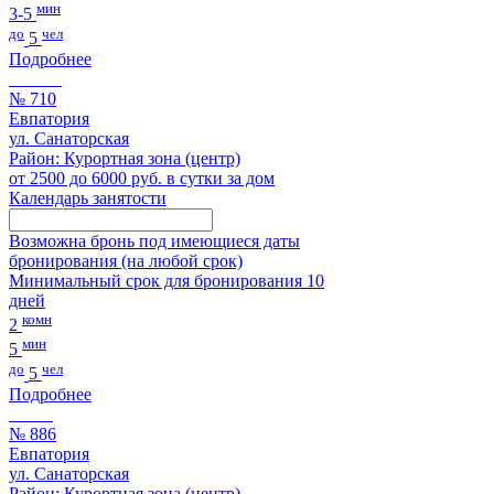
мин
3-5
до
чел
5
Подробнее
№ 710
Евпатория
ул. Санаторская
Район: Курортная зона (центр)
от 2500 до 6000 руб. в сутки за дом
Календарь занятости
Возможна бронь под имеющиеся даты
бронирования (на любой срок)
Минимальный срок для бронирования 10
дней
комн
2
мин
5
до
чел
5
Подробнее
№ 886
Евпатория
ул. Санаторская
Район: Курортная зона (центр)