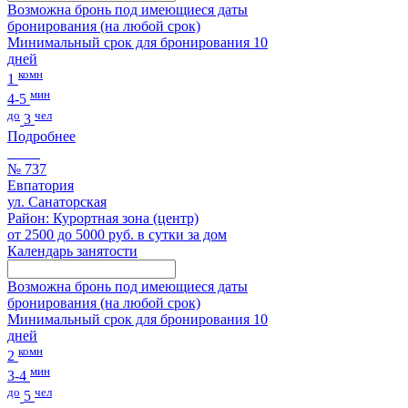
Возможна бронь под имеющиеся даты
бронирования (на любой срок)
Минимальный срок для бронирования 10
дней
комн
1
мин
4-5
до
чел
3
Подробнее
№ 737
Евпатория
ул. Санаторская
Район: Курортная зона (центр)
от 2500 до 5000 руб. в сутки за дом
Календарь занятости
Возможна бронь под имеющиеся даты
бронирования (на любой срок)
Минимальный срок для бронирования 10
дней
комн
2
мин
3-4
до
чел
5