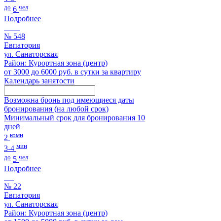
до
чел
6
Подробнее
№ 548
Евпатория
ул. Санаторская
Район: Курортная зона (центр)
от 3000 до 6000 руб. в сутки за квартиру
Календарь занятости
Возможна бронь под имеющиеся даты
бронирования (на любой срок)
Минимальный срок для бронирования 10
дней
комн
2
мин
3-4
до
чел
5
Подробнее
№ 22
Евпатория
ул. Санаторская
Район: Курортная зона (центр)