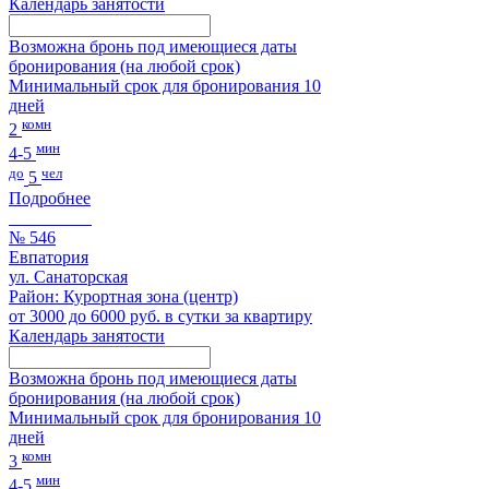
Календарь занятости
Возможна бронь под имеющиеся даты
бронирования (на любой срок)
Минимальный срок для бронирования 10
дней
комн
2
мин
4-5
до
чел
5
Подробнее
№ 546
Евпатория
ул. Санаторская
Район: Курортная зона (центр)
от 3000 до 6000 руб. в сутки за квартиру
Календарь занятости
Возможна бронь под имеющиеся даты
бронирования (на любой срок)
Минимальный срок для бронирования 10
дней
комн
3
мин
4-5