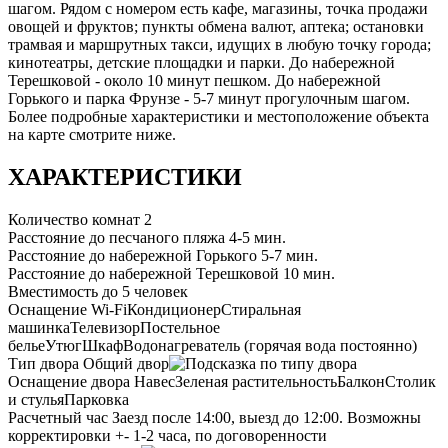
шагом. Рядом с номером есть кафе, магазины, точка продажи
овощей и фруктов; пункты обмена валют, аптека; остановки
трамвая и маршрутных такси, идущих в любую точку города;
кинотеатры, детские площадки и парки. До набережной
Терешковой - около 10 минут пешком. До набережной
Горького и парка Фрунзе - 5-7 минут прогулочным шагом.
Более подробные характеристики и местоположение объекта
на карте смотрите ниже.
ХАРАКТЕРИСТИКИ
Количество комнат
2
Расстояние до песчаного пляжа
4-5 мин.
Расстояние до набережной Горького
5-7 мин.
Расстояние до набережной Терешковой
10 мин.
Вместимость
до 5 человек
Оснащение
Wi-Fi
Кондиционер
Стиральная
машинка
Телевизор
Постельное
белье
Утюг
Шкаф
Водонагреватель (горячая вода постоянно)
Тип двора
Общий двор
Оснащение двора
Навес
Зеленая растительность
Балкон
Столик
и стулья
Парковка
Расчетный час
Заезд после 14:00, выезд до 12:00. Возможны
корректировки +- 1-2 часа, по договоренности