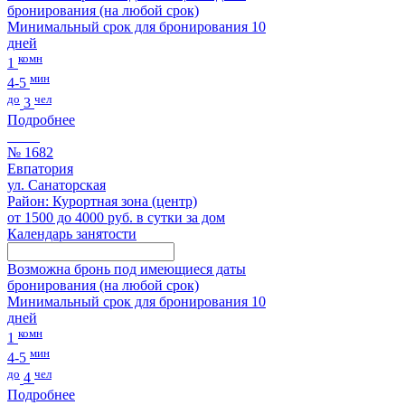
бронирования (на любой срок)
Минимальный срок для бронирования 10
дней
комн
1
мин
4-5
до
чел
3
Подробнее
№ 1682
Евпатория
ул. Санаторская
Район: Курортная зона (центр)
от 1500 до 4000 руб. в сутки за дом
Календарь занятости
Возможна бронь под имеющиеся даты
бронирования (на любой срок)
Минимальный срок для бронирования 10
дней
комн
1
мин
4-5
до
чел
4
Подробнее