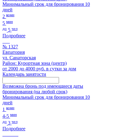
Минимальный срок для бронирования 10
дней
комн
2
мин
5
до
чел
5
Подробнее
№ 1327
Евпатория
ул. Санаторская
Район: Курортная зона (центр)
от 2000 до 4000 руб. в сутки за дом
Календарь занятости
Возможна бронь под имеющиеся даты
бронирования (на любой срок)
Минимальный срок для бронирования 10
дней
комн
1
мин
4-5
до
чел
3
Подробнее