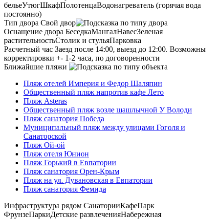
белье
Утюг
Шкаф
Полотенца
Водонагреватель (горячая вода
постоянно)
Тип двора
Свой двор
Оснащение двора
Беседка
Мангал
Навес
Зеленая
растительность
Столик и стулья
Парковка
Расчетный час
Заезд после 14:00, выезд до 12:00. Возможны
корректировки +- 1-2 часа, по договоренности
Ближайшие пляжи
Пляж отелей Империя и Федор Шаляпин
Общественный пляж напротив кафе Лето
Пляж Asteras
Общественный пляж возле шашлычной У Володи
Пляж санатория Победа
Муниципальный пляж между улицами Гоголя и
Санаторской
Пляж Ой-ой
Пляж отеля Юнион
Пляж Горький в Евпатории
Пляж санатория Орен-Крым
Пляж на ул. Дувановская в Евпатории
Пляж санатория Фемида
Инфраструктура рядом
Санатории
Кафе
Парк
Фрунзе
Парки
Детские развлечения
Набережная