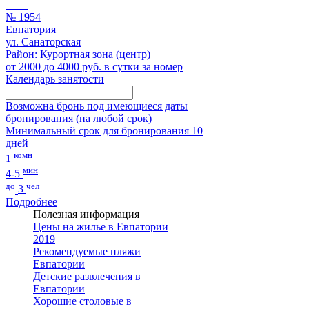
№ 1954
Евпатория
ул. Санаторская
Район: Курортная зона (центр)
от 2000 до 4000 руб. в сутки за номер
Календарь занятости
Возможна бронь под имеющиеся даты
бронирования (на любой срок)
Минимальный срок для бронирования 10
дней
комн
1
мин
4-5
до
чел
3
Подробнее
Полезная информация
Цены на жилье в Евпатории
2019
Рекомендуемые пляжи
Евпатории
Детские развлечения в
Евпатории
Хорошие столовые в