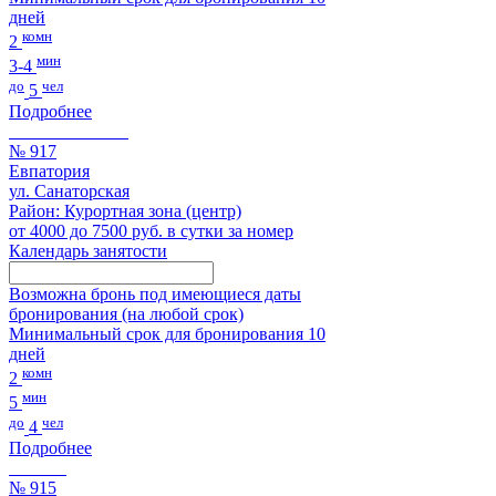
дней
комн
2
мин
3-4
до
чел
5
Подробнее
№ 917
Евпатория
ул. Санаторская
Район: Курортная зона (центр)
от 4000 до 7500 руб. в сутки за номер
Календарь занятости
Возможна бронь под имеющиеся даты
бронирования (на любой срок)
Минимальный срок для бронирования 10
дней
комн
2
мин
5
до
чел
4
Подробнее
№ 915