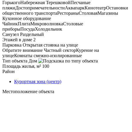
Горького
Набережная Терешковой
Песчаные
пляжи
Достопримечательности
Аквапарк
Кинотеатр
Остановки
общественного транспорта
Рестораны
Столовая
Магазины
Кухонное оборудование
Чайник
Плита
Микроволновка
Столовые
приборы
Посуда
Холодильник
Санузел
Раздельный
Этажей в доме
2
Парковка
Открытая стоянка на улице
Обратите внимание
Частный сектор
Курение на
улице
Комнаты смежно-изолированные
Тип объекта
Дом
Площадь жилья, м²
100
Район
Курортная зона (центр)
Местоположение объекта