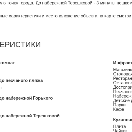
ую точку города. До набережной Терешковой - 3 минуты пешком.
ные характеристики и местоположение объекта на карте смотри
ТЕРИСТИКИ
комнат
Инфраст
Магазин
Столова
Рестора
до песчаного пляжа
Остановк
Достопр
н.
Песчаны
Набереж
до набережной Горького
Детские 
Парки
Кафе
до набережной Терешковой
Кухонно
Плита
Чайник