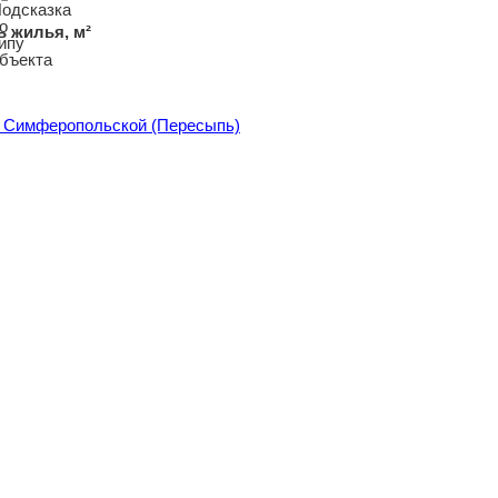
 жилья, м²
 Симферопольской (Пересыпь)