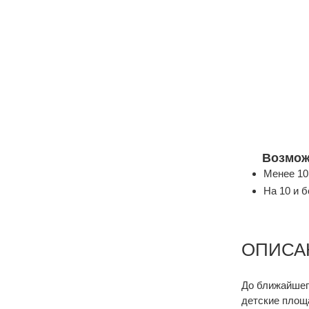
Возмож
Менее 10
На 10 и 
ОПИСА
До ближайшего
детские площа