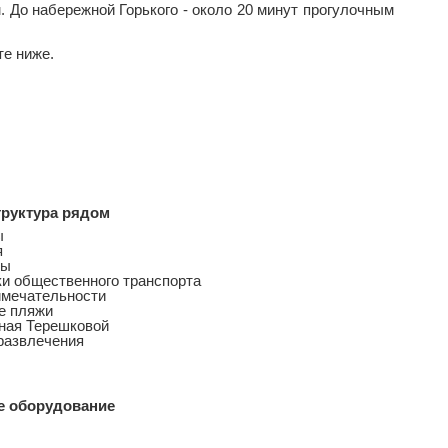
 До набережной Горького - около 20 минут прогулочным
те ниже.
руктура рядом
ы
я
ны
и общественного транспорта
имечательности
е пляжи
ная Терешковой
развлечения
е оборудование