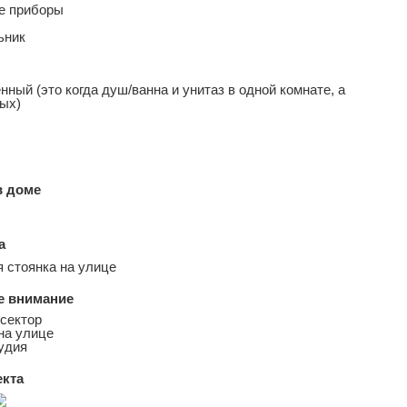
е приборы
ьник
ный (это когда душ/ванна и унитаз в одной комнате, а
ных)
в доме
а
 стоянка на улице
е внимание
сектор
на улице
удия
екта