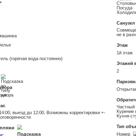
ь
Столовы
Посуда
Холодил
Санузел
Совмещен
не в раз
машинка
белье
Этаж
1й этаж
ель (горячая вода постоянно)
Этажей 
2
Парковк
двора
Открытая
лья
Обратит
ас
Частный 
Курение 
14:00, выезд до 12:00. Возможны корректировки +-
Кухня-ст
договоренности
Тип объ
пляжи
Номер
ис