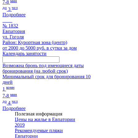
мин
7-8
до
чел
3
Подробнее
№ 1832
Евпатория
ул. Гоголя
Район: Курортная зона (центр)
от 2000 до 5000 руб. в сутки за дом
Календарь занятости
Возможна бронь под имеющиеся даты
бронирования (на любой срок)
Минимальный срок для бронирования 10
дней
комн
1
мин
7-8
до
чел
4
Подробнее
Полезная информация
Цены на жилье в Евпатории
2019
Рекомендуемые пляжи
Евпатории