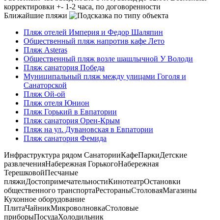
корректировки +- 1-2 часа, по договоренности
Ближайшие пляжи
Пляж отелей Империя и Федор Шаляпин
Общественный пляж напротив кафе Лето
Пляж Asteras
Общественный пляж возле шашлычной У Володи
Пляж санатория Победа
Муниципальный пляж между улицами Гоголя и
Санаторской
Пляж Ой-ой
Пляж отеля Юнион
Пляж Горький в Евпатории
Пляж санатория Орен-Крым
Пляж на ул. Дувановская в Евпатории
Пляж санатория Фемида
Инфраструктура рядом
Санатории
Кафе
Парки
Детские
развлечения
Набережная Горького
Набережная
Терешковой
Песчаные
пляжи
Достопримечательности
Кинотеатр
Остановки
общественного транспорта
Рестораны
Столовая
Магазины
Кухонное оборудование
Плита
Чайник
Микроволновка
Столовые
приборы
Посуда
Холодильник