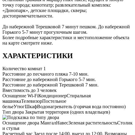
точку города; кинотеатр; развлекательный комплекс
«Динопарк», детские площадки, скверы;
достопримечательности.
До набережной Терешковой 7 минут пешком. До набережной
Горького 5-7 минут прогулочным шагом.
Более подробные характеристики и местоположение объекта
на карте смотрите ниже.
ХАРАКТЕРИСТИКИ
Количество комнат
1
Расстояние до песчаного пляжа
7-10 мин.
Расстояние до набережной Горького
5-7 мин.
Расстояние до набережной Терешковой
7 мин.
Вместимость
до 3 человек
Оснащение
Wi-Fi
Кондиционер
Стиральная
машинка
Телевизор
Постельное
белье
Утюг
Шкаф
Водонагреватель (горячая вода постоянно)
Тип двора
Закрытая территория (одних владельцев)
Оснащение двора
Мангал
Навес
Зеленая растительность
Столик
и стулья
Расчетный час
Заезд после 14:00, выезд до 12:00. Возможны