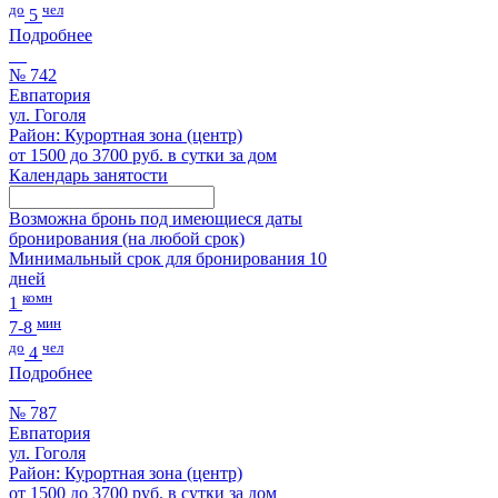
до
чел
5
Подробнее
№ 742
Евпатория
ул. Гоголя
Район: Курортная зона (центр)
от 1500 до 3700 руб. в сутки за дом
Календарь занятости
Возможна бронь под имеющиеся даты
бронирования (на любой срок)
Минимальный срок для бронирования 10
дней
комн
1
мин
7-8
до
чел
4
Подробнее
№ 787
Евпатория
ул. Гоголя
Район: Курортная зона (центр)
от 1500 до 3700 руб. в сутки за дом