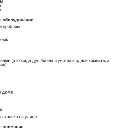
ны
я
ы
е оборудование
е приборы
ьник
ный (это когда душ/ванна и унитаз в одной комнате, а
ных)
в доме
а
 стоянка на улице
е внимание