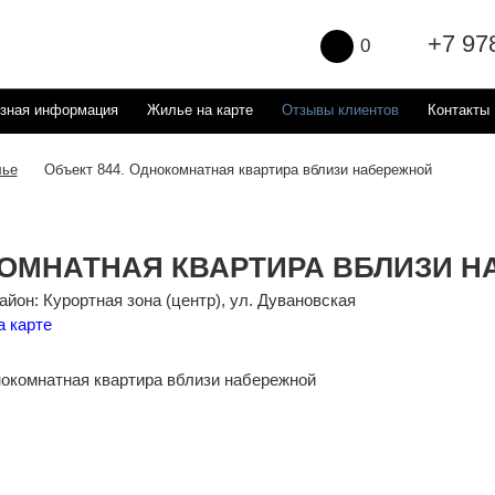
+7 97
0
зная информация
Жилье на карте
Отзывы клиентов
Контакты
ье
Объект 844. Однокомнатная квартира вблизи набережной
ОМНАТНАЯ КВАРТИРА ВБЛИЗИ Н
йон: Курортная зона (центр), ул. Дувановская
а карте