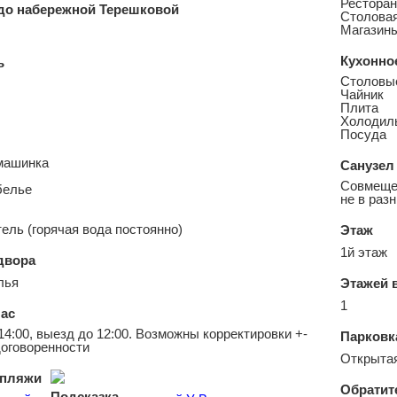
Рестора
до набережной Терешковой
Столова
Магазин
Кухонно
ь
Столовы
Чайник
Плита
Холодил
Посуда
машинка
Санузел
Совмещен
белье
не в раз
ель (горячая вода постоянно)
Этаж
1й этаж
двора
лья
Этажей 
1
ас
14:00, выезд до 12:00. Возможны корректировки +-
Парковк
договоренности
Открытая
пляжи
Обратит