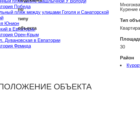
нный пляж возле шашлычной У Володи
Многокв
атория Победа
Курение 
ьный пляж между улицами Гоголя и Санаторской
ой
Тип объ
ля Юнион
Квартира
кий в Евпатории
атория Орен-Крым
Площадь
л. Дувановская в Евпатории
атория Фемида
30
Район
Курор
ПОЛОЖЕНИЕ ОБЪЕКТА