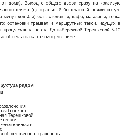
 от дома). Выход с общего двора сразу на красивую
чаного пляжа (центральный бесплатный пляжи по ул.
и минут ходьбы) есть столовые, кафе, магазины, точка
го; остановки трамвая и маршрутных такси, идущих в
ут прогулочным шагом. До набережной Терешковой 5-10
е объекта на карте смотрите ниже.
руктура рядом
ии
развлечения
ая Горького
ная Терешковой
е пляжи
имечательности
р
и общественного транспорта