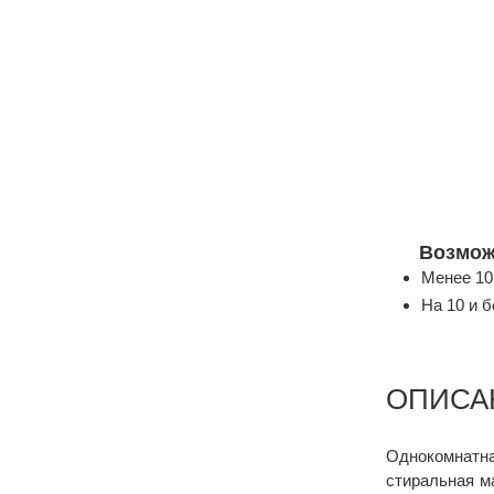
Возмож
Менее 10
На 10 и 
ОПИСА
Однокомнатна
стиральная ма