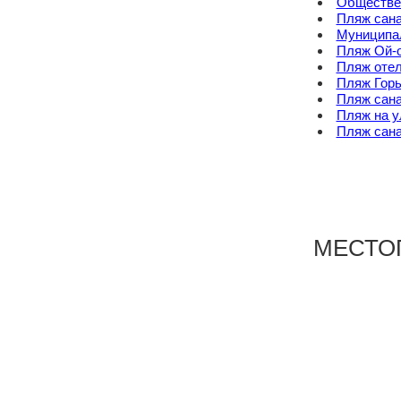
Обществе
Пляж сан
Муниципал
Пляж Ой-
Пляж оте
Пляж Горь
Пляж сан
Пляж на у
Пляж сан
МЕСТО