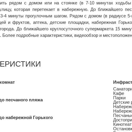
ить рядом с домом или на стоянке (в 7-10 минутах ходьбы
лицу, которая перетекает в набережную. До ближайшего пес
 3-4 минуты прогулочным шагом. Рядом с домом (в радиусе 5-
ей и фруктов, аптека, детские площадки, набережная Горько
города. До ближайшего круглосуточного супермаркета 15 мин
 Более подробные характеристики, видеообзор и местоположени
ТЕРИСТИКИ
комнат
Инфраст
Санатор
Кафе
Парки
до песчаного пляжа
Детские 
Набережн
Набереж
Песчаны
до набережной Горького
Достопр
Кинотеат
Остановк