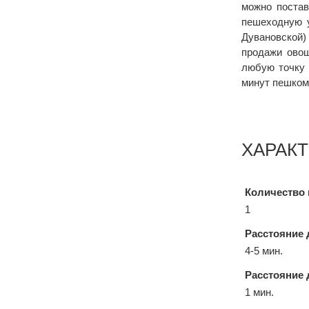
можно постав
пешеходную у
Дувановской)
продажи овощ
любую точку 
минут пешком.
ХАРАК
Количество 
1
Расстояние 
4-5 мин.
Расстояние 
1 мин.