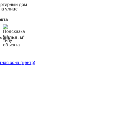
артирный дом
на улице
екта
 жилья, м²
тная зона (центр)