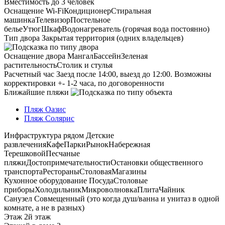
Вместимость
до 3 человек
Оснащение
Wi-Fi
Кондиционер
Стиральная
машинка
Телевизор
Постельное
белье
Утюг
Шкаф
Водонагреватель (горячая вода постоянно)
Тип двора
Закрытая территория (одних владельцев)
Оснащение двора
Мангал
Бассейн
Зеленая
растительность
Столик и стулья
Расчетный час
Заезд после 14:00, выезд до 12:00. Возможны
корректировки +- 1-2 часа, по договоренности
Ближайшие пляжи
Пляж Оазис
Пляж Солярис
Инфраструктура рядом
Детские
развлечения
Кафе
Парки
Рынок
Набережная
Терешковой
Песчаные
пляжи
Достопримечательности
Остановки общественного
транспорта
Рестораны
Столовая
Магазины
Кухонное оборудование
Посуда
Столовые
приборы
Холодильник
Микроволновка
Плита
Чайник
Санузел
Совмещенный (это когда душ/ванна и унитаз в одной
комнате, а не в разных)
Этаж
2й этаж