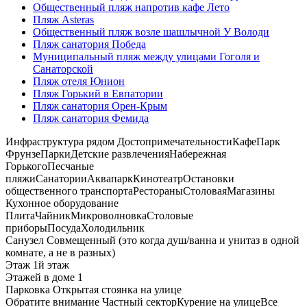
Общественный пляж напротив кафе Лето
Пляж Asteras
Общественный пляж возле шашлычной У Володи
Пляж санатория Победа
Муниципальный пляж между улицами Гоголя и
Санаторской
Пляж отеля Юнион
Пляж Горький в Евпатории
Пляж санатория Орен-Крым
Пляж санатория Фемида
Инфраструктура рядом
Достопримечательности
Кафе
Парк
Фрунзе
Парки
Детские развлечения
Набережная
Горького
Песчаные
пляжи
Санатории
Аквапарк
Кинотеатр
Остановки
общественного транспорта
Рестораны
Столовая
Магазины
Кухонное оборудование
Плита
Чайник
Микроволновка
Столовые
приборы
Посуда
Холодильник
Санузел
Совмещенный (это когда душ/ванна и унитаз в одной
комнате, а не в разных)
Этаж
1й этаж
Этажей в доме
1
Парковка
Открытая стоянка на улице
Обратите внимание
Частный сектор
Курение на улице
Все