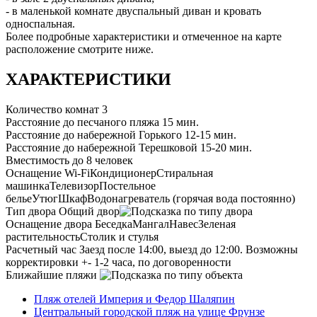
- в маленькой комнате двуспальный диван и кровать
односпальная.
Более подробные характеристики и отмеченное на карте
расположение смотрите ниже.
ХАРАКТЕРИСТИКИ
Количество комнат
3
Расстояние до песчаного пляжа
15 мин.
Расстояние до набережной Горького
12-15 мин.
Расстояние до набережной Терешковой
15-20 мин.
Вместимость
до 8 человек
Оснащение
Wi-Fi
Кондиционер
Стиральная
машинка
Телевизор
Постельное
белье
Утюг
Шкаф
Водонагреватель (горячая вода постоянно)
Тип двора
Общий двор
Оснащение двора
Беседка
Мангал
Навес
Зеленая
растительность
Столик и стулья
Расчетный час
Заезд после 14:00, выезд до 12:00. Возможны
корректировки +- 1-2 часа, по договоренности
Ближайшие пляжи
Пляж отелей Империя и Федор Шаляпин
Центральный городской пляж на улице Фрунзе