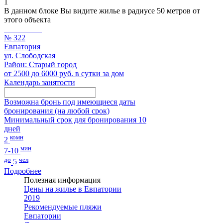
1
В данном блоке Вы видите жилье в радиусе 50 метров от
этого объекта
№ 322
Евпатория
ул. Слободская
Район: Старый город
от 2500 до 6000 руб. в сутки за дом
Календарь занятости
Возможна бронь под имеющиеся даты
бронирования (на любой срок)
Минимальный срок для бронирования 10
дней
комн
2
мин
7-10
до
чел
5
Подробнее
Полезная информация
Цены на жилье в Евпатории
2019
Рекомендуемые пляжи
Евпатории