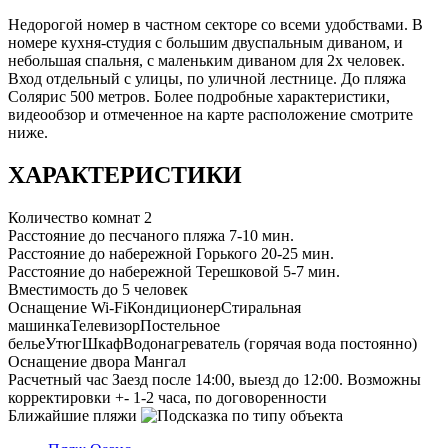
Недорогой номер в частном секторе со всеми удобствами. В
номере кухня-студия с большим двуспальным диваном, и
небольшая спальня, с маленьким диваном для 2х человек.
Вход отдельный с улицы, по уличной лестнице. До пляжа
Солярис 500 метров. Более подробные характеристики,
видеообзор и отмеченное на карте расположение смотрите
ниже.
ХАРАКТЕРИСТИКИ
Количество комнат
2
Расстояние до песчаного пляжа
7-10 мин.
Расстояние до набережной Горького
20-25 мин.
Расстояние до набережной Терешковой
5-7 мин.
Вместимость
до 5 человек
Оснащение
Wi-Fi
Кондиционер
Стиральная
машинка
Телевизор
Постельное
белье
Утюг
Шкаф
Водонагреватель (горячая вода постоянно)
Оснащение двора
Мангал
Расчетный час
Заезд после 14:00, выезд до 12:00. Возможны
корректировки +- 1-2 часа, по договоренности
Ближайшие пляжи