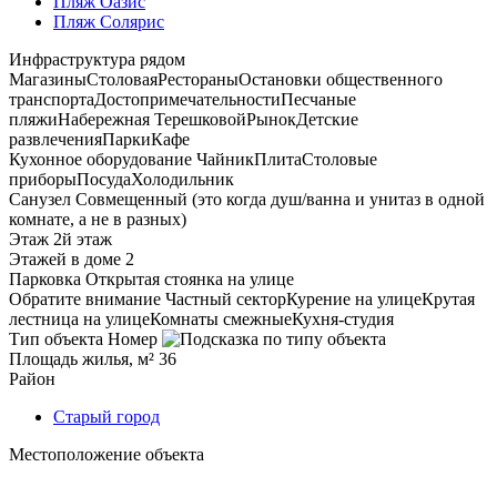
Пляж Оазис
Пляж Солярис
Инфраструктура рядом
Магазины
Столовая
Рестораны
Остановки общественного
транспорта
Достопримечательности
Песчаные
пляжи
Набережная Терешковой
Рынок
Детские
развлечения
Парки
Кафе
Кухонное оборудование
Чайник
Плита
Столовые
приборы
Посуда
Холодильник
Санузел
Совмещенный (это когда душ/ванна и унитаз в одной
комнате, а не в разных)
Этаж
2й этаж
Этажей в доме
2
Парковка
Открытая стоянка на улице
Обратите внимание
Частный сектор
Курение на улице
Крутая
лестница на улице
Комнаты смежные
Кухня-студия
Тип объекта
Номер
Площадь жилья, м²
36
Район
Старый город
Местоположение объекта