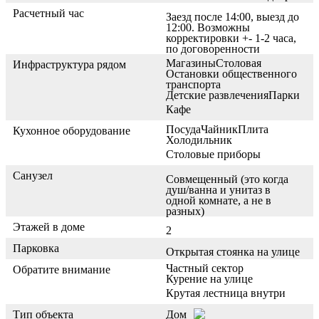
Расчетный час
Заезд после 14:00, выезд до
12:00. Возможны
корректировки +- 1-2 часа,
по договоренности
Магазины
Столовая
Инфраструктура рядом
Остановки общественного
транспорта
Детские развлечения
Парки
Кафе
Посуда
Чайник
Плита
Кухонное оборудование
Холодильник
Столовые приборы
Санузел
Совмещенный (это когда
душ/ванна и унитаз в
одной комнате, а не в
разных)
Этажей в доме
2
Парковка
Открытая стоянка на улице
Частный сектор
Обратите внимание
Курение на улице
Крутая лестница внутри
Тип объекта
Дом