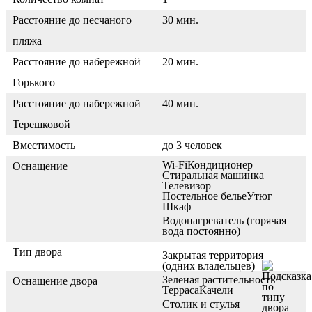
Расстояние до песчаного
30 мин.
пляжа
Расстояние до набережной
20 мин.
Горького
Расстояние до набережной
40 мин.
Терешковой
Вместимость
до 3 человек
Wi-Fi
Кондиционер
Оснащение
Стиральная машинка
Телевизор
Постельное белье
Утюг
Шкаф
Водонагреватель (горячая
вода постоянно)
Тип двора
Закрытая территория
(одних владельцев)
Зеленая растительность
Оснащение двора
Терраса
Качели
Столик и стулья