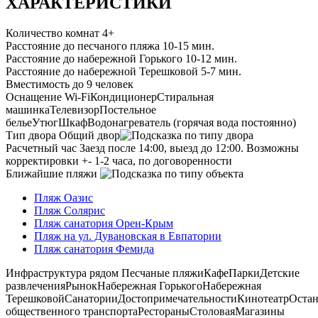
ХАРАКТЕРИСТИКИ
Количество комнат
4+
Расстояние до песчаного пляжа
10-15 мин.
Расстояние до набережной Горького
10-12 мин.
Расстояние до набережной Терешковой
5-7 мин.
Вместимость
до 9 человек
Оснащение
Wi-Fi
Кондиционер
Стиральная
машинка
Телевизор
Постельное
белье
Утюг
Шкаф
Водонагреватель (горячая вода постоянно)
Тип двора
Общий двор
Расчетный час
Заезд после 14:00, выезд до 12:00. Возможны
корректировки +- 1-2 часа, по договоренности
Ближайшие пляжи
Пляж Оазис
Пляж Солярис
Пляж санатория Орен-Крым
Пляж на ул. Дувановская в Евпатории
Пляж санатория Фемида
Инфраструктура рядом
Песчаные пляжи
Кафе
Парки
Детские
развлечения
Рынок
Набережная Горького
Набережная
Терешковой
Санатории
Достопримечательности
Кинотеатр
Оста
общественного транспорта
Рестораны
Столовая
Магазины