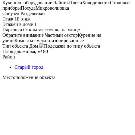
Кухонное оборудование
Чайник
Плита
Холодильник
Столовые
приборы
Посуда
Микроволновка
Санузел
Раздельный
Этаж
1й этаж
Этажей в доме
1
Парковка
Открытая стоянка на улице
Обратите внимание
Частный сектор
Курение на
улице
Комнаты смежно-изолированные
Тип объекта
Дом
Площадь жилья, м²
80
Район
Старый город
Местоположение объекта