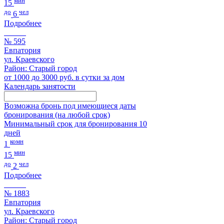
мин
15
до
чел
6
Подробнее
№ 595
Евпатория
ул. Краевского
Район: Старый город
от 1000 до 3000 руб. в сутки за дом
Календарь занятости
Возможна бронь под имеющиеся даты
бронирования (на любой срок)
Минимальный срок для бронирования 10
дней
комн
1
мин
15
до
чел
2
Подробнее
№ 1883
Евпатория
ул. Краевского
Район: Старый город