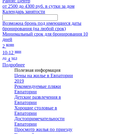
Район: Центр
от 2500 до 4300 руб. в сутки за дом
Календарь занятости
Возможна бронь под имеющиеся даты
бронирования (на любой срок)
Минимальный срок для бронирования 10
дней
комн
2
мин
10-12
до
чел
4
Подробнее
Полезная информация
Цены на жилье в Евпатории
2019
Рекомендуемые пляжи
Евпатории
Детские развлечения в
Евпатории
Хорошие столовые в
Евпатории
Достопримечательности
Евпатории
Просмотр жилья по приезду