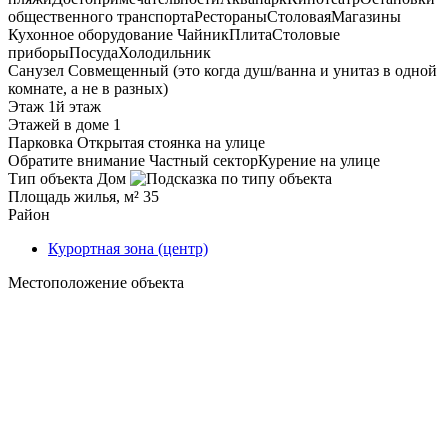
общественного транспорта
Рестораны
Столовая
Магазины
Кухонное оборудование
Чайник
Плита
Столовые
приборы
Посуда
Холодильник
Санузел
Совмещенный (это когда душ/ванна и унитаз в одной
комнате, а не в разных)
Этаж
1й этаж
Этажей в доме
1
Парковка
Открытая стоянка на улице
Обратите внимание
Частный сектор
Курение на улице
Тип объекта
Дом
Площадь жилья, м²
35
Район
Курортная зона (центр)
Местоположение объекта