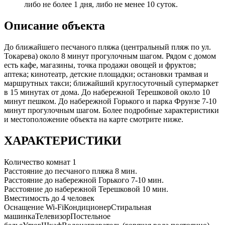
либо не более 1 дня, либо не менее 10 суток.
Описание объекта
До ближайшего песчаного пляжа (центральный пляж по ул.
Токарева) около 8 минут прогулочным шагом. Рядом с домом
есть кафе, магазины, точка продажи овощей и фруктов;
аптека; кинотеатр, детские площадки; остановки трамвая и
маршрутных такси; ближайший круглосуточный супермаркет
в 15 минутах от дома. До набережной Терешковой около 10
минут пешком. До набережной Горького и парка Фрунзе 7-10
минут прогулочным шагом. Более подробные характеристики
и местоположение объекта на карте смотрите ниже.
ХАРАКТЕРИСТИКИ
Количество комнат
1
Расстояние до песчаного пляжа
8 мин.
Расстояние до набережной Горького
7-10 мин.
Расстояние до набережной Терешковой
10 мин.
Вместимость
до 4 человек
Оснащение
Wi-Fi
Кондиционер
Стиральная
машинка
Телевизор
Постельное