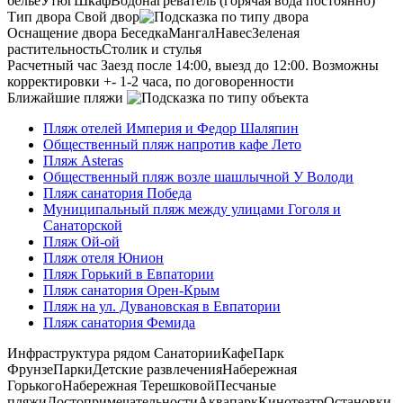
белье
Утюг
Шкаф
Водонагреватель (горячая вода постоянно)
Тип двора
Свой двор
Оснащение двора
Беседка
Мангал
Навес
Зеленая
растительность
Столик и стулья
Расчетный час
Заезд после 14:00, выезд до 12:00. Возможны
корректировки +- 1-2 часа, по договоренности
Ближайшие пляжи
Пляж отелей Империя и Федор Шаляпин
Общественный пляж напротив кафе Лето
Пляж Asteras
Общественный пляж возле шашлычной У Володи
Пляж санатория Победа
Муниципальный пляж между улицами Гоголя и
Санаторской
Пляж Ой-ой
Пляж отеля Юнион
Пляж Горький в Евпатории
Пляж санатория Орен-Крым
Пляж на ул. Дувановская в Евпатории
Пляж санатория Фемида
Инфраструктура рядом
Санатории
Кафе
Парк
Фрунзе
Парки
Детские развлечения
Набережная
Горького
Набережная Терешковой
Песчаные
пляжи
Достопримечательности
Аквапарк
Кинотеатр
Остановки