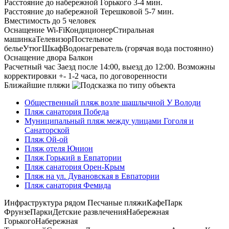
Расстояние до набережной Горького
3-4 мин.
Расстояние до набережной Терешковой
5-7 мин.
Вместимость
до 5 человек
Оснащение
Wi-Fi
Кондиционер
Стиральная
машинка
Телевизор
Постельное
белье
Утюг
Шкаф
Водонагреватель (горячая вода постоянно)
Оснащение двора
Балкон
Расчетный час
Заезд после 14:00, выезд до 12:00. Возможны
корректировки +- 1-2 часа, по договоренности
Ближайшие пляжи
Общественный пляж возле шашлычной У Володи
Пляж санатория Победа
Муниципальный пляж между улицами Гоголя и
Санаторской
Пляж Ой-ой
Пляж отеля Юнион
Пляж Горький в Евпатории
Пляж санатория Орен-Крым
Пляж на ул. Дувановская в Евпатории
Пляж санатория Фемида
Инфраструктура рядом
Песчаные пляжи
Кафе
Парк
Фрунзе
Парки
Детские развлечения
Набережная
Горького
Набережная