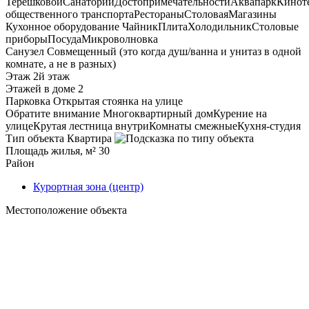
Терешковой
Санатории
Достопримечательности
Аквапарк
Кинот
общественного транспорта
Рестораны
Столовая
Магазины
Кухонное оборудование
Чайник
Плита
Холодильник
Столовые
приборы
Посуда
Микроволновка
Санузел
Совмещенный (это когда душ/ванна и унитаз в одной
комнате, а не в разных)
Этаж
2й этаж
Этажей в доме
2
Парковка
Открытая стоянка на улице
Обратите внимание
Многоквартирный дом
Курение на
улице
Крутая лестница внутри
Комнаты смежные
Кухня-студия
Тип объекта
Квартира
Площадь жилья, м²
30
Район
Курортная зона (центр)
Местоположение объекта