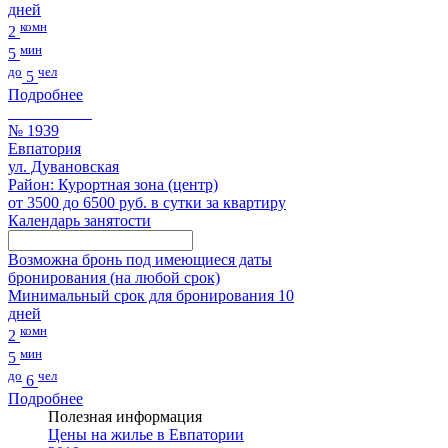
дней
комн
2
мин
5
до
чел
5
Подробнее
№ 1939
Евпатория
ул. Дувановская
Район: Курортная зона (центр)
от 3500 до 6500 руб. в сутки за квартиру
Календарь занятости
Возможна бронь под имеющиеся даты
бронирования (на любой срок)
Минимальный срок для бронирования 10
дней
комн
2
мин
5
до
чел
6
Подробнее
Полезная информация
Цены на жилье в Евпатории