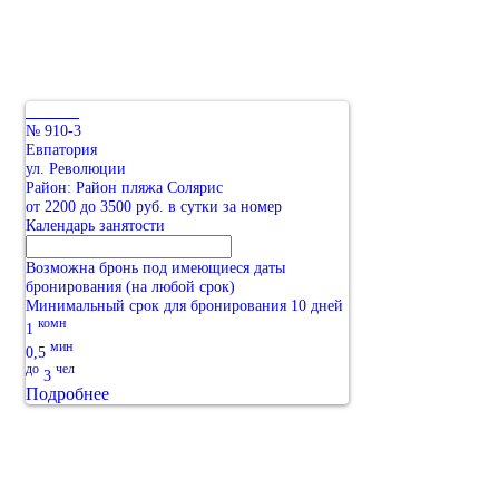
№ 910-3
Евпатория
ул. Революции
Район: Район пляжа Солярис
от 2200 до 3500 руб. в сутки за номер
Календарь занятости
Возможна бронь под имеющиеся даты
бронирования (на любой срок)
Минимальный срок для бронирования 10 дней
комн
1
мин
0,5
до
чел
3
Подробнее