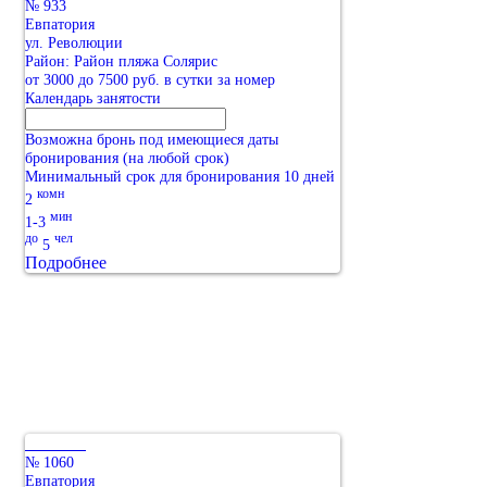
№ 933
Евпатория
ул. Революции
Район: Район пляжа Солярис
от 3000 до 7500 руб. в сутки за номер
Календарь занятости
Возможна бронь под имеющиеся даты
бронирования (на любой срок)
Минимальный срок для бронирования 10 дней
комн
2
мин
1-3
до
чел
5
Подробнее
№ 1060
Евпатория