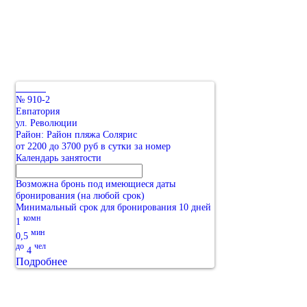
№ 910-2
Евпатория
ул. Революции
Район: Район пляжа Солярис
от 2200 до 3700 руб в сутки за номер
Календарь занятости
Возможна бронь под имеющиеся даты
бронирования (на любой срок)
Минимальный срок для бронирования 10 дней
комн
1
мин
0,5
до
чел
4
Подробнее