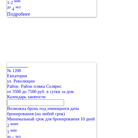
мин
1-2
до
чел
4
Подробнее
№ 1208
Евпатория
ул. Революции
Район: Район пляжа Солярис
от 3500 до 7500 руб. в сутки за дом
Календарь занятости
Возможна бронь под имеющиеся даты
бронирования (на любой срок)
Минимальный срок для бронирования 10 дней
комн
2
мин
1
до
чел