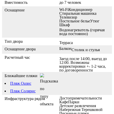
Вместимость
до 7 человек
Wi-Fi
Кондиционер
Оснащение
Стиральная машинка
Телевизор
Постельное белье
Утюг
Шкаф
Водонагреватель (горячая
вода постоянно)
Тип двора
Терраса
Балкон
Оснащение двора
Столик и стулья
Расчетный час
Заезд после 14:00, выезд до
12:00. Возможны
корректировки +- 1-2 часа,
по договоренности
Ближайшие пляжи
Пляж Оазис
Пляж Солярис
Достопримечательности
Инфраструктура рядом
Кафе
Парки
Детские развлечения
Набережная Терешковой
Песчаные пляжи