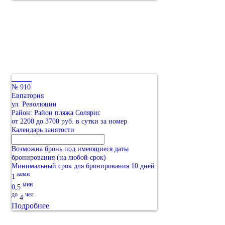
№ 910
Евпатория
ул. Революции
Район: Район пляжа Солярис
от 2200 до 3700 руб. в сутки за номер
Календарь занятости
Возможна бронь под имеющиеся даты
бронирования (на любой срок)
Минимальный срок для бронирования 10 дней
комн
1
мин
0,5
до
чел
4
Подробнее