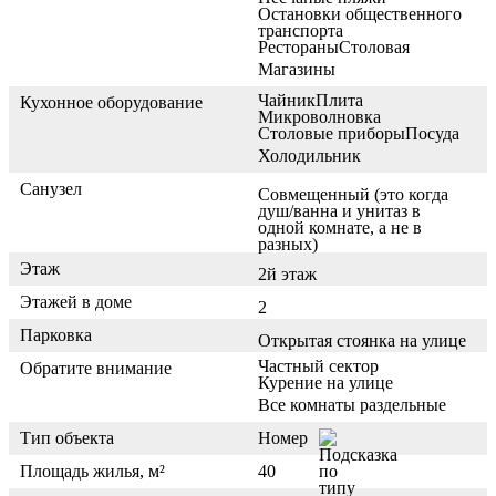
Остановки общественного
транспорта
Рестораны
Столовая
Магазины
Чайник
Плита
Кухонное оборудование
Микроволновка
Столовые приборы
Посуда
Холодильник
Санузел
Совмещенный (это когда
душ/ванна и унитаз в
одной комнате, а не в
разных)
Этаж
2й этаж
Этажей в доме
2
Парковка
Открытая стоянка на улице
Частный сектор
Обратите внимание
Курение на улице
Все комнаты раздельные
Тип объекта
Номер
Площадь жилья, м²
40