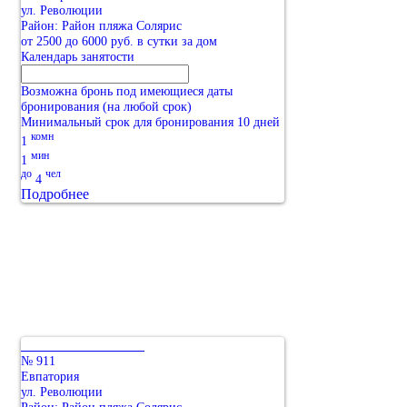
ул. Революции
Район: Район пляжа Солярис
от 2500 до 6000 руб. в сутки за дом
Календарь занятости
Возможна бронь под имеющиеся даты
бронирования (на любой срок)
Минимальный срок для бронирования 10 дней
комн
1
мин
1
до
чел
4
Подробнее
№ 911
Евпатория
ул. Революции
Район: Район пляжа Солярис