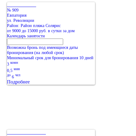
№ 909
Евпатория
ул. Революции
Район: Район пляжа Солярис
от 9000 до 15000 руб. в сутки за дом
Календарь занятости
Возможна бронь под имеющиеся даты
бронирования (на любой срок)
Минимальный срок для бронирования 10 дней
комн
3
мин
0,5
до
чел
6
Подробнее