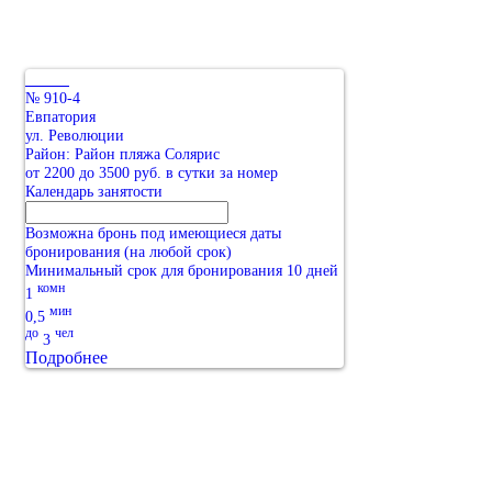
№ 910-4
Евпатория
ул. Революции
Район: Район пляжа Солярис
от 2200 до 3500 руб. в сутки за номер
Календарь занятости
Возможна бронь под имеющиеся даты
бронирования (на любой срок)
Минимальный срок для бронирования 10 дней
комн
1
мин
0,5
до
чел
3
Подробнее