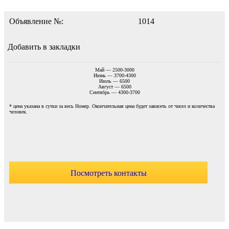
Объявление №:
1014
Добавить в закладки
Май — 2500-3000
Июнь — 3700-4300
Июль — 6500
Август — 6500
Сентябрь — 4300-3700
* цена указана в сутки за весь Номер. Окончательная цена будет зависеть от чисел и количества
человек.
Посмотреть контакты