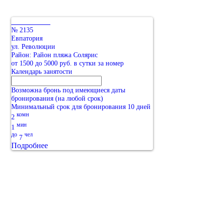
№ 2135
Евпатория
ул. Революции
Район: Район пляжа Солярис
от 1500 до 5000 руб. в сутки за номер
Календарь занятости
Возможна бронь под имеющиеся даты
бронирования (на любой срок)
Минимальный срок для бронирования 10 дней
комн
2
мин
1
до
чел
7
Подробнее