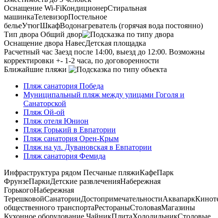
Оснащение
Wi-Fi
Кондиционер
Стиральная
машинка
Телевизор
Постельное
белье
Утюг
Шкаф
Водонагреватель (горячая вода постоянно)
Тип двора
Общий двор
Оснащение двора
Навес
Детская площадка
Расчетный час
Заезд после 14:00, выезд до 12:00. Возможны
корректировки +- 1-2 часа, по договоренности
Ближайшие пляжи
Пляж санатория Победа
Муниципальный пляж между улицами Гоголя и
Санаторской
Пляж Ой-ой
Пляж отеля Юнион
Пляж Горький в Евпатории
Пляж санатория Орен-Крым
Пляж на ул. Дувановская в Евпатории
Пляж санатория Фемида
Инфраструктура рядом
Песчаные пляжи
Кафе
Парк
Фрунзе
Парки
Детские развлечения
Набережная
Горького
Набережная
Терешковой
Санатории
Достопримечательности
Аквапарк
Кинот
общественного транспорта
Рестораны
Столовая
Магазины
Кухонное оборудование
Чайник
Плита
Холодильник
Столовые