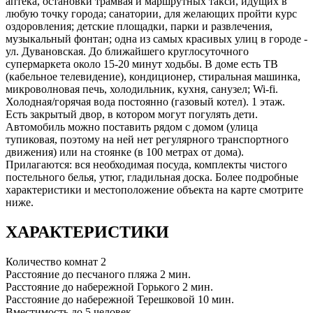
аптека, остановки трамвая и маршрутных такси, идущих в
любую точку города; санатории, для желающих пройти курс
оздоровления; детские площадки, парки и развлечения,
музыкальный фонтан; одна из самых красивых улиц в городе -
ул. Дувановская. До ближайшего круглосуточного
супермаркета около 15-20 минут ходьбы. В доме есть ТВ
(кабельное телевидение), кондиционер, стиральная машинка,
микроволновая печь, холодильник, кухня, санузел; Wi-fi.
Холодная/горячая вода постоянно (газовый котел). 1 этаж.
Есть закрытый двор, в котором могут погулять дети.
Автомобиль можно поставить рядом с домом (улица
тупиковая, поэтому на ней нет регулярного транспортного
движения) или на стоянке (в 100 метрах от дома).
Прилагаются: вся необходимая посуда, комплекты чистого
постельного белья, утюг, гладильная доска.​ Более подробные
характеристики и местоположение объекта на карте смотрите
ниже.
ХАРАКТЕРИСТИКИ
Количество комнат
2
Расстояние до песчаного пляжа
2 мин.
Расстояние до набережной Горького
2 мин.
Расстояние до набережной Терешковой
10 мин.
Вместимость
до 5 человек