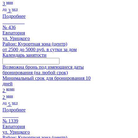
мин
3
до
чел
3
Подробнее
№ 436
Евпатория
ул. Урицкого
Район: Курортная зона (центр)
от 2500 до 5000 руб. в сутки за дом
Календарь занятости
Возможна бронь под имеющиеся даты
бронирования (на любой срок)
Минимальный срок для бронирования 10
дней
комн
2
мин
2
до
чел
5
Подробнее
№ 1339
Евпатория
ул. Урицкого
Район: Курортная зона (центр)