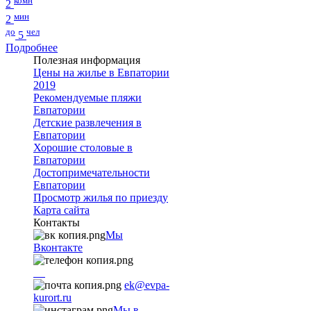
комн
2
мин
2
до
чел
5
Подробнее
Полезная информация
Цены на жилье в Евпатории
2019
Рекомендуемые пляжи
Евпатории
Детские развлечения в
Евпатории
Хорошие столовые в
Евпатории
Достопримечательности
Евпатории
Просмотр жилья по приезду
Карта сайта
Контакты
Мы
Вконтакте
+7
9782251001
ek@evpa-
kurort.ru
Мы в