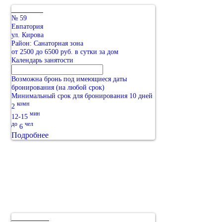
№ 59
Евпатория
ул. Кирова
Район: Санаторная зона
от 2500 до 6500 руб. в сутки за дом
Календарь занятости
Возможна бронь под имеющиеся даты
бронирования (на любой срок)
Минимальный срок для бронирования 10 дней
комн
2
мин
12-15
до
чел
6
Подробнее