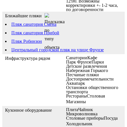
12:00. Возможны
корректировки +- 1-2 часа,
по договоренности
Ближайшие пляжи
Пляж санатория Смена
Пляж санатория Прибой
Пляж Робинзон
Центральный городской пляж на улице Фрунзе
Санатории
Кафе
Инфраструктура рядом
Парк Фрунзе
Парки
Детские развлечения
Набережная Горького
Песчаные пляжи
Достопримечательности
Аквапарк
Остановки общественного
транспорта
Рестораны
Столовая
Магазины
Плита
Чайник
Кухонное оборудование
Микроволновка
Столовые приборы
Посуда
Холодильник