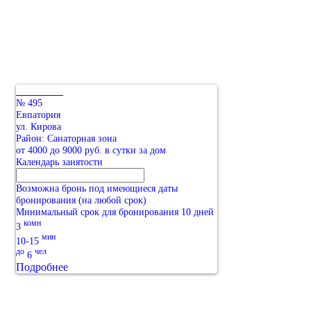
№ 495
Евпатория
ул. Кирова
Район: Санаторная зона
от 4000 до 9000 руб. в сутки за дом
Календарь занятости
Возможна бронь под имеющиеся даты
бронирования (на любой срок)
Минимальный срок для бронирования 10 дней
комн
3
мин
10-15
до
чел
6
Подробнее