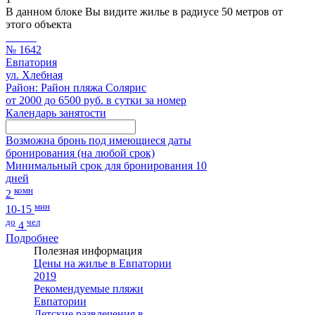
В данном блоке Вы видите жилье в радиусе 50 метров от
этого объекта
№ 1642
Евпатория
ул. Хлебная
Район: Район пляжа Солярис
от 2000 до 6500 руб. в сутки за номер
Календарь занятости
Возможна бронь под имеющиеся даты
бронирования (на любой срок)
Минимальный срок для бронирования 10
дней
комн
2
мин
10-15
до
чел
4
Подробнее
Полезная информация
Цены на жилье в Евпатории
2019
Рекомендуемые пляжи
Евпатории
Детские развлечения в