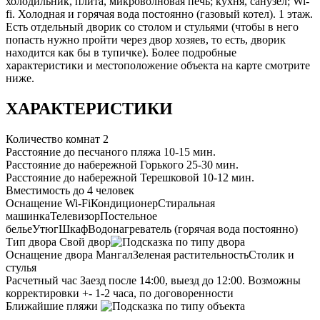
холодильник, плита, микроволновая печь; кухня, санузел; Wi-
fi. Холодная и горячая вода постоянно (газовый котел). 1 этаж.
Есть отдельный дворик со столом и стульями (чтобы в него
попасть нужно пройти через двор хозяев, то есть, дворик
находится как бы в тупичке). Более подробные
характеристики и местоположение объекта на карте смотрите
ниже.
ХАРАКТЕРИСТИКИ
Количество комнат
2
Расстояние до песчаного пляжа
10-15 мин.
Расстояние до набережной Горького
25-30 мин.
Расстояние до набережной Терешковой
10-12 мин.
Вместимость
до 4 человек
Оснащение
Wi-Fi
Кондиционер
Стиральная
машинка
Телевизор
Постельное
белье
Утюг
Шкаф
Водонагреватель (горячая вода постоянно)
Тип двора
Свой двор
Оснащение двора
Мангал
Зеленая растительность
Столик и
стулья
Расчетный час
Заезд после 14:00, выезд до 12:00. Возможны
корректировки +- 1-2 часа, по договоренности
Ближайшие пляжи