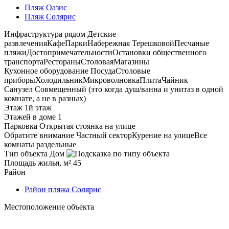
Пляж Оазис
Пляж Солярис
Инфраструктура рядом
Детские
развлечения
Кафе
Парки
Набережная Терешковой
Песчаные
пляжи
Достопримечательности
Остановки общественного
транспорта
Рестораны
Столовая
Магазины
Кухонное оборудование
Посуда
Столовые
приборы
Холодильник
Микроволновка
Плита
Чайник
Санузел
Совмещенный (это когда душ/ванна и унитаз в одной
комнате, а не в разных)
Этаж
1й этаж
Этажей в доме
1
Парковка
Открытая стоянка на улице
Обратите внимание
Частный сектор
Курение на улице
Все
комнаты раздельные
Тип объекта
Дом
Площадь жилья, м²
45
Район
Район пляжа Солярис
Местоположение объекта