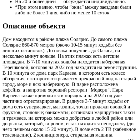
На 20 и более дней — обсуждается индивидуально.
*При этом важно, чтобы “окна” между заездами были
либо не более 1 дня, либо не менее 10 суток.
Описание объекта
Дом находится в районе пляжа Солярис. До самого пляжа
Солярис 860-870 метров (около 10-15 минут ходьбы без
лишних остановок). До пляжа получше - до Оазиса, на
несколько минут дольше. На этих пляжах есть детские
площадки. В 7-10 минутах ходьбы находится набережная
Терешковой, которая на 2022 год находится на реконструкции.
В 10 минута от дома парк Караева, в котором есть колесо
обозрения, с которого открывается прекрасный вид на старый
город, море и всю набережную. В парке расположена
кофейня, а напротив хороший ресторан "Модерн". Парк
Караева также приводится в порядок и на 2022 год уже
частично отреставрирован. В радиусе 3-7 минут ходьбы от
дома есть супермаркет, магазины, точки продажи овощей и
фруктов, столовые; банкоматы; остановки маршрутных такси
и трамваев, на которых можно добраться в любой район или
до рынка, который, впрочем, и так находится неподалеку (до
него пешком около 15-20 минут). В доме есть 2 ТВ (кабельное
телевидение), 2 кондиционера, стиральная машина,