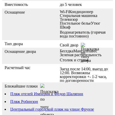
Вместимость
до 5 человек
Wi-Fi
Кондиционер
Оснащение
Стиральная машинка
Телевизор
Постельное белье
Утюг
Шкаф
Водонагреватель (горячая
вода постоянно)
Тип двора
Свой двор
Беседка
Мангал
Навес
Оснащение двора
Зеленая растительность
Столик и стулья
Расчетный час
Заезд после 14:00, выезд до
12:00. Возможны
корректировки +- 1-2 часа,
по договоренности
Ближайшие пляжи
Пляж отелей Империя и Федор Шаляпин
Пляж Робинзон
Центральный городской пляж на улице Фрунзе