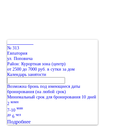
№ 313
Евпатория
ул. Поповича
Район: Курортная зона (центр)
от 2500 до 7000 руб. в сутки за дом
Календарь занятости
Возможна бронь под имеющиеся даты
бронирования (на любой срок)
Минимальный срок для бронирования 10 дней
комн
2
мин
7-10
до
чел
6
Подробнее