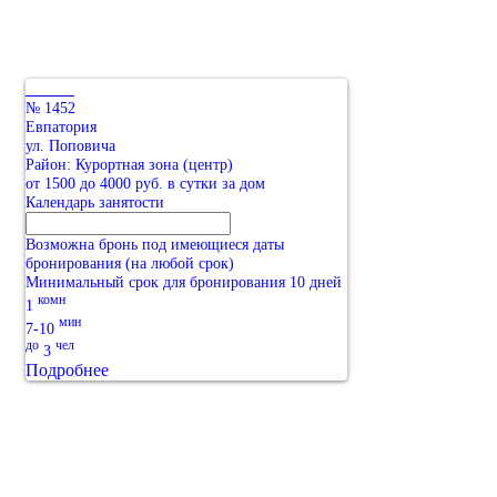
№ 1452
Евпатория
ул. Поповича
Район: Курортная зона (центр)
от 1500 до 4000 руб. в сутки за дом
Календарь занятости
Возможна бронь под имеющиеся даты
бронирования (на любой срок)
Минимальный срок для бронирования 10 дней
комн
1
мин
7-10
до
чел
3
Подробнее