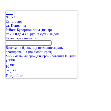
№ 771
Евпатория
ул. Поповича
Район: Курортная зона (центр)
от 2500 до 4300 руб. в сутки за дом
Календарь занятости
Возможна бронь под имеющиеся даты
бронирования (на любой срок)
Минимальный срок для бронирования 10 дней
комн
1
мин
10
до
чел
3
Подробнее