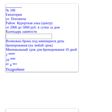
№ 100
Евпатория
ул. Поповича
Район: Курортная зона (центр)
от 2000 до 5000 руб. в сутки за дом
Календарь занятости
Возможна бронь под имеющиеся даты
бронирования (на любой срок)
Минимальный срок для бронирования 10 дней
комн
2
мин
10
до
чел
4
Подробнее