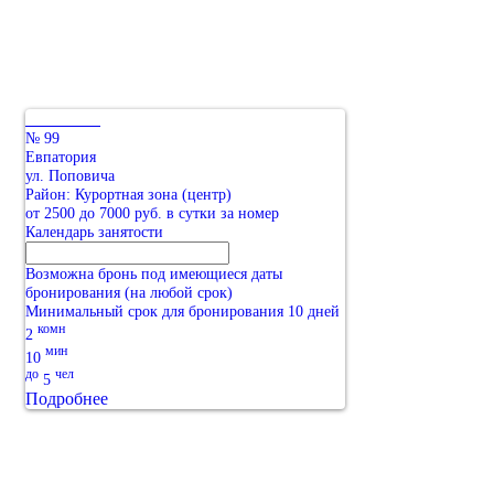
№ 99
Евпатория
ул. Поповича
Район: Курортная зона (центр)
от 2500 до 7000 руб. в сутки за номер
Календарь занятости
Возможна бронь под имеющиеся даты
бронирования (на любой срок)
Минимальный срок для бронирования 10 дней
комн
2
мин
10
до
чел
5
Подробнее