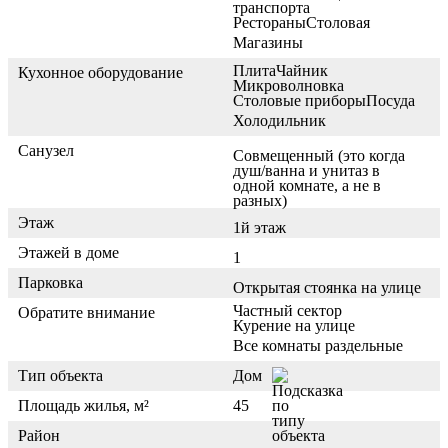
транспорта
Рестораны
Столовая
Магазины
Плита
Чайник
Кухонное оборудование
Микроволновка
Столовые приборы
Посуда
Холодильник
Санузел
Совмещенный (это когда
душ/ванна и унитаз в
одной комнате, а не в
разных)
Этаж
1й этаж
Этажей в доме
1
Парковка
Открытая стоянка на улице
Частный сектор
Обратите внимание
Курение на улице
Все комнаты раздельные
Тип объекта
Дом
Площадь жилья, м²
45
Район