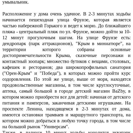
умывальник.
Расположение у дома очень удачное. В 2-3 минутах ходьбы
начинается пешеходная улица Фрунзе, которая является
частью набережной Горького и ведет к морю. До ближайшего
пляжа - центральный пляж по ул. Фрунзе, можно дойти за 10-
12 минут прогулочным шагом. На улице Фрунзе есть:
дендропарк (парк аттракционов), "Крым в миниатюре", на
территории которого собраны основные
достопримечательности Крыма, сказочные персонажи и
контактный зоопарк; множество бутиков с вещами, столовых,
кафешек и ресторанов; два широкопрофильных санатория
("Орен-Крым" и "Победа"), в которых можно пройти курс
оздоровления. По этой же улице, выше от моря, находятся
продовольственные магазины, в том числе круглосуточные,
аптека, самый большой в городе детский магазин BaZby, в
котором можно приобрести все для детей: начиная от детского
питания и памперсов, заканчивая детскими игрушками. На
проспекте Ленина, находящемся в 2-3 минутах от дома,
имеются остановки трамваев и маршрутного транспорта, на
котором можно добраться в любую точку города, в том числе
на большой рынок "Универсам".
Также, в радиусе 10 минут ходьбы находится аквапарк