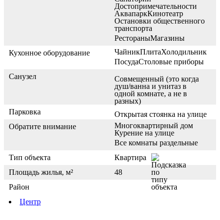
Достопримечательности
Аквапарк
Кинотеатр
Остановки общественного
транспорта
Рестораны
Магазины
Чайник
Плита
Холодильник
Кухонное оборудование
Посуда
Столовые приборы
Санузел
Совмещенный (это когда
душ/ванна и унитаз в
одной комнате, а не в
разных)
Парковка
Открытая стоянка на улице
Многоквартирный дом
Обратите внимание
Курение на улице
Все комнаты раздельные
Тип объекта
Квартира
Площадь жилья, м²
48
Район
Центр