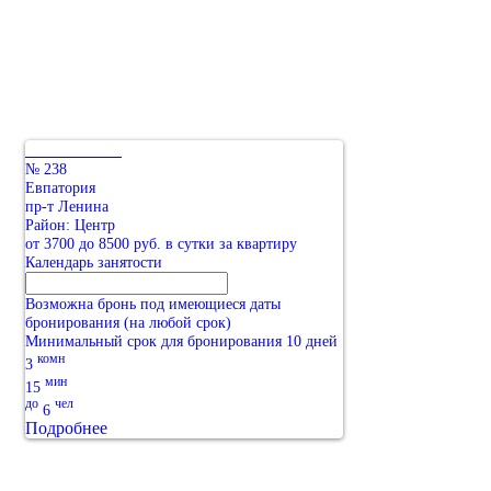
№ 238
Евпатория
пр-т Ленина
Район: Центр
от 3700 до 8500 руб. в сутки за квартиру
Календарь занятости
Возможна бронь под имеющиеся даты
бронирования (на любой срок)
Минимальный срок для бронирования 10 дней
комн
3
мин
15
до
чел
6
Подробнее