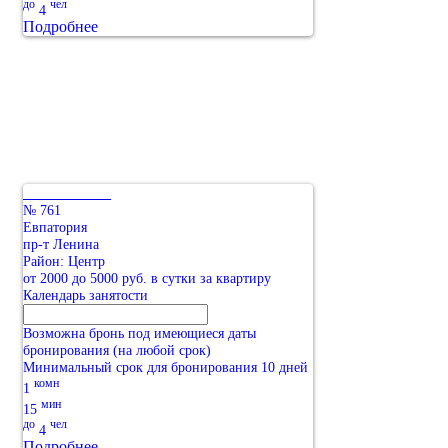
до
чел
4
Подробнее
№ 761
Евпатория
пр-т Ленина
Район: Центр
от 2000 до 5000 руб. в сутки за квартиру
Календарь занятости
Возможна бронь под имеющиеся даты
бронирования (на любой срок)
Минимальный срок для бронирования 10 дней
комн
1
мин
15
до
чел
4
Подробнее