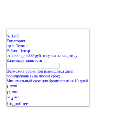
№ 1200
Евпатория
пр-т Ленина
Район: Центр
от 2500 до 5000 руб. в сутки за квартиру
Календарь занятости
Возможна бронь под имеющиеся даты
бронирования (на любой срок)
Минимальный срок для бронирования 10 дней
комн
1
мин
15
до
чел
4
Подробнее