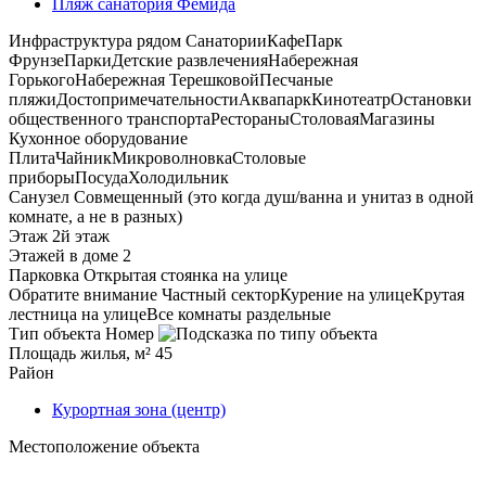
Пляж санатория Фемида
Инфраструктура рядом
Санатории
Кафе
Парк
Фрунзе
Парки
Детские развлечения
Набережная
Горького
Набережная Терешковой
Песчаные
пляжи
Достопримечательности
Аквапарк
Кинотеатр
Остановки
общественного транспорта
Рестораны
Столовая
Магазины
Кухонное оборудование
Плита
Чайник
Микроволновка
Столовые
приборы
Посуда
Холодильник
Санузел
Совмещенный (это когда душ/ванна и унитаз в одной
комнате, а не в разных)
Этаж
2й этаж
Этажей в доме
2
Парковка
Открытая стоянка на улице
Обратите внимание
Частный сектор
Курение на улице
Крутая
лестница на улице
Все комнаты раздельные
Тип объекта
Номер
Площадь жилья, м²
45
Район
Курортная зона (центр)
Местоположение объекта