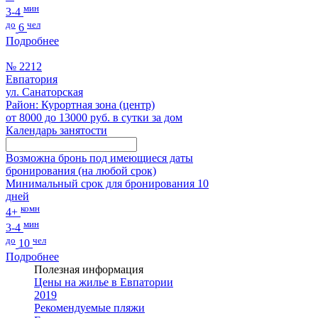
мин
3-4
до
чел
6
Подробнее
№ 2212
Евпатория
ул. Санаторская
Район: Курортная зона (центр)
от 8000 до 13000 руб. в сутки за дом
Календарь занятости
Возможна бронь под имеющиеся даты
бронирования (на любой срок)
Минимальный срок для бронирования 10
дней
комн
4+
мин
3-4
до
чел
10
Подробнее
Полезная информация
Цены на жилье в Евпатории
2019
Рекомендуемые пляжи