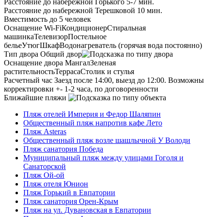
Расстояние до набережной Горького
5-7 мин.
Расстояние до набережной Терешковой
10 мин.
Вместимость
до 5 человек
Оснащение
Wi-Fi
Кондиционер
Стиральная
машинка
Телевизор
Постельное
белье
Утюг
Шкаф
Водонагреватель (горячая вода постоянно)
Тип двора
Общий двор
Оснащение двора
Мангал
Зеленая
растительность
Терраса
Столик и стулья
Расчетный час
Заезд после 14:00, выезд до 12:00. Возможны
корректировки +- 1-2 часа, по договоренности
Ближайшие пляжи
Пляж отелей Империя и Федор Шаляпин
Общественный пляж напротив кафе Лето
Пляж Asteras
Общественный пляж возле шашлычной У Володи
Пляж санатория Победа
Муниципальный пляж между улицами Гоголя и
Санаторской
Пляж Ой-ой
Пляж отеля Юнион
Пляж Горький в Евпатории
Пляж санатория Орен-Крым
Пляж на ул. Дувановская в Евпатории