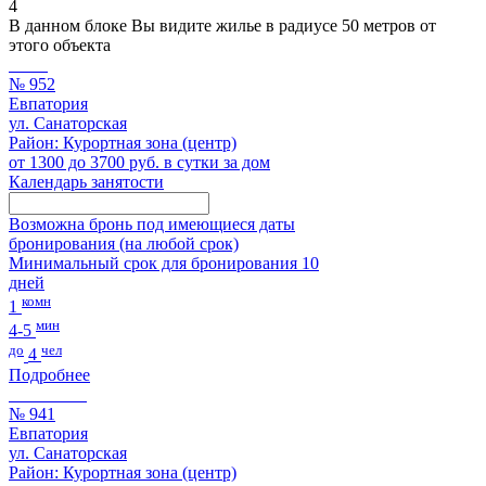
4
В данном блоке Вы видите жилье в радиусе 50 метров от
этого объекта
№ 952
Евпатория
ул. Санаторская
Район: Курортная зона (центр)
от 1300 до 3700 руб. в сутки за дом
Календарь занятости
Возможна бронь под имеющиеся даты
бронирования (на любой срок)
Минимальный срок для бронирования 10
дней
комн
1
мин
4-5
до
чел
4
Подробнее
№ 941
Евпатория
ул. Санаторская
Район: Курортная зона (центр)