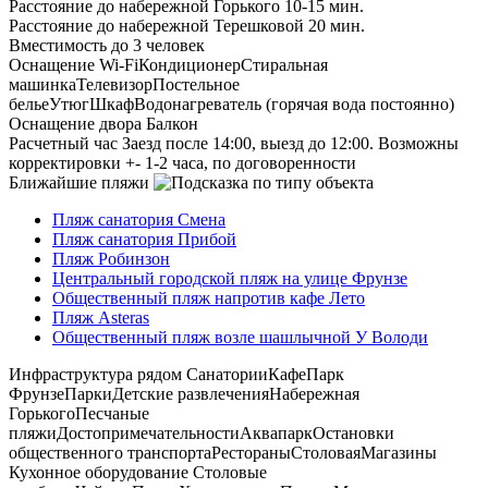
Расстояние до набережной Горького
10-15 мин.
Расстояние до набережной Терешковой
20 мин.
Вместимость
до 3 человек
Оснащение
Wi-Fi
Кондиционер
Стиральная
машинка
Телевизор
Постельное
белье
Утюг
Шкаф
Водонагреватель (горячая вода постоянно)
Оснащение двора
Балкон
Расчетный час
Заезд после 14:00, выезд до 12:00. Возможны
корректировки +- 1-2 часа, по договоренности
Ближайшие пляжи
Пляж санатория Смена
Пляж санатория Прибой
Пляж Робинзон
Центральный городской пляж на улице Фрунзе
Общественный пляж напротив кафе Лето
Пляж Asteras
Общественный пляж возле шашлычной У Володи
Инфраструктура рядом
Санатории
Кафе
Парк
Фрунзе
Парки
Детские развлечения
Набережная
Горького
Песчаные
пляжи
Достопримечательности
Аквапарк
Остановки
общественного транспорта
Рестораны
Столовая
Магазины
Кухонное оборудование
Столовые