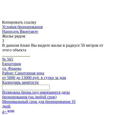
Копировать ссылку
Условия бронирования
Написать Вконтакте
Жилье рядом
3
В данном блоке Вы видите жилье в радиусе 50 метров от
этого объекта
№ 565
Евпатория
ул. Франко
Район: Санаторная зона
от 5000 до 13000 руб. в сутки за дом
Календарь занятости
Возможна бронь под имеющиеся даты
бронирования (на любой срок)
Минимальный срок для бронирования 10
дней
комн
4+