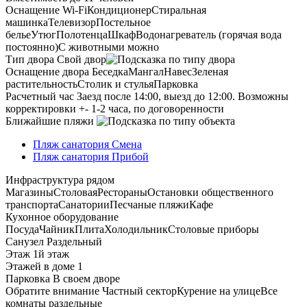
Оснащение
Wi-Fi
Кондиционер
Стиральная
машинка
Телевизор
Постельное
белье
Утюг
Полотенца
Шкаф
Водонагреватель (горячая вода
постоянно)
С животными можно
Тип двора
Свой двор
Оснащение двора
Беседка
Мангал
Навес
Зеленая
растительность
Столик и стулья
Парковка
Расчетный час
Заезд после 14:00, выезд до 12:00. Возможны
корректировки +- 1-2 часа, по договоренности
Ближайшие пляжи
Пляж санатория Смена
Пляж санатория Прибой
Инфраструктура рядом
Магазины
Столовая
Рестораны
Остановки общественного
транспорта
Санатории
Песчаные пляжи
Кафе
Кухонное оборудование
Посуда
Чайник
Плита
Холодильник
Столовые приборы
Санузел
Раздельный
Этаж
1й этаж
Этажей в доме
1
Парковка
В своем дворе
Обратите внимание
Частный сектор
Курение на улице
Все
комнаты раздельные