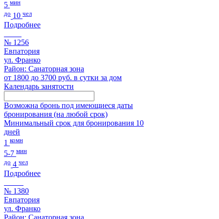
мин
5
до
чел
10
Подробнее
№ 1256
Евпатория
ул. Франко
Район: Санаторная зона
от 1800 до 3700 руб. в сутки за дом
Календарь занятости
Возможна бронь под имеющиеся даты
бронирования (на любой срок)
Минимальный срок для бронирования 10
дней
комн
1
мин
5-7
до
чел
4
Подробнее
№ 1380
Евпатория
ул. Франко
Район: Санаторная зона