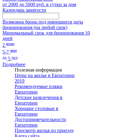
от 2000 до 5000 руб. в сутки за дом
Календарь занятости
Возможна бронь под имеющиеся даты
бронирования (на любой срок)
Минимальный срок для бронирования 10
дней
комн
2
мин
5-7
до
чел
5
Подробнее
Полезная информация
Цены на жилье в Евпатории
2019
Рекомендуемые пляжи
Евпатории
Детские развлечения в
Евпатории
Хорошие столовые в
Евпатории
Достопримечательности
Евпатории
Просмотр жилья по приезду
Карта сайта