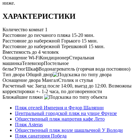
ниже.
ХАРАКТЕРИСТИКИ
Количество комнат
1
Расстояние до песчаного пляжа
15-20 мин.
Расстояние до набережной Горького
15 мин.
Расстояние до набережной Терешковой
15 мин.
Вместимость
до 4 человек
Оснащение
Wi-Fi
Кондиционер
Стиральная
машинка
Телевизор
Постельное
белье
Утюг
Шкаф
Водонагреватель (горячая вода постоянно)
Тип двора
Общий двор
Оснащение двора
Мангал
Столик и стулья
Расчетный час
Заезд после 14:00, выезд до 12:00. Возможны
корректировки +- 1-2 часа, по договоренности
Ближайшие пляжи
Пляж отелей Империя и Федор Шаляпин
Центральный городской пляж на улице Фрунзе
Общественный пляж напротив кафе Лето
Пляж Asteras
Общественный пляж возле шашлычной У Володи
Пляж санатория Победа