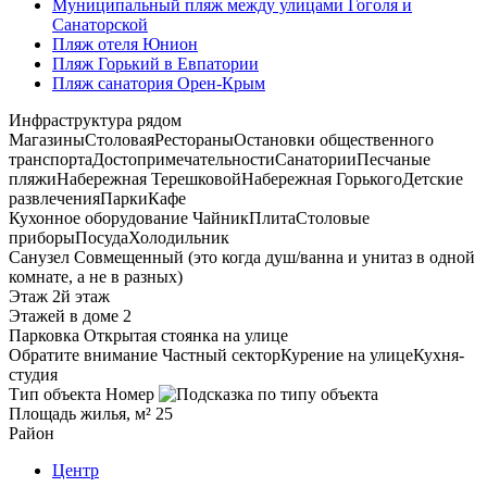
Муниципальный пляж между улицами Гоголя и
Санаторской
Пляж отеля Юнион
Пляж Горький в Евпатории
Пляж санатория Орен-Крым
Инфраструктура рядом
Магазины
Столовая
Рестораны
Остановки общественного
транспорта
Достопримечательности
Санатории
Песчаные
пляжи
Набережная Терешковой
Набережная Горького
Детские
развлечения
Парки
Кафе
Кухонное оборудование
Чайник
Плита
Столовые
приборы
Посуда
Холодильник
Санузел
Совмещенный (это когда душ/ванна и унитаз в одной
комнате, а не в разных)
Этаж
2й этаж
Этажей в доме
2
Парковка
Открытая стоянка на улице
Обратите внимание
Частный сектор
Курение на улице
Кухня-
студия
Тип объекта
Номер
Площадь жилья, м²
25
Район
Центр